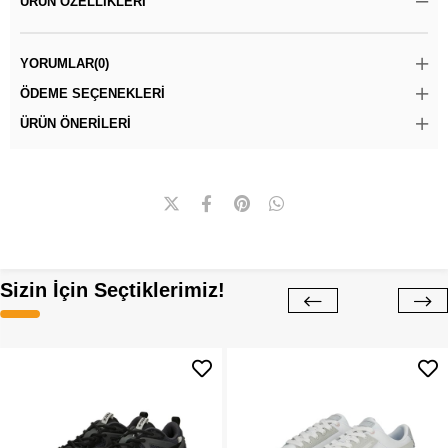
ÜRÜN ÖZELLIKLERI
YORUMLAR
(0)
ÖDEME SEÇENEKLERI
ÜRÜN ÖNERILERI
Sizin İçin Seçtiklerimiz!