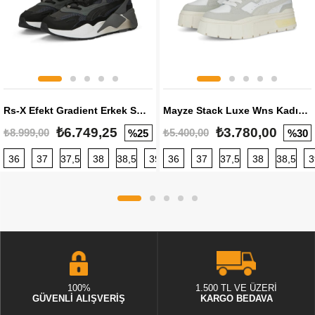
Rs-X Efekt Gradient Erkek Sneaker
Mayze Stack Luxe Wns Kadın Sneaker
₺6.749,25
₺3.780,00
₺8.999,00
₺5.400,00
%25
%30
36
37
37,5
38
38,5
39
36
40
37
40,5
37,5
41
38
42
38,5
42,5
3
100%
1.500 TL VE ÜZERİ
GÜVENLİ ALIŞVERİŞ
KARGO BEDAVA