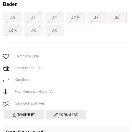
Beden
40
41
42
42,5
43
44
44,5
45
46
Favorilere Ekle
İstek Listeme Ekle
Karşılaştır
Fiyat Düşünce Haber Ver
Gelince Haber Ver
TAVSIYE ET
YORUM YAZ