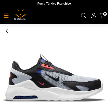
Puma Türkiye Franchise
0
Nike Aır Max Bolt Erkek Gri Günlük Ayakkabı - CU4151-004