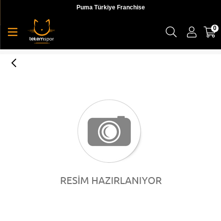
Puma Türkiye Franchise
0
Nike Aır Max Sc Erkek Beyaz Günlük Ayakkabı - DJ1997-100