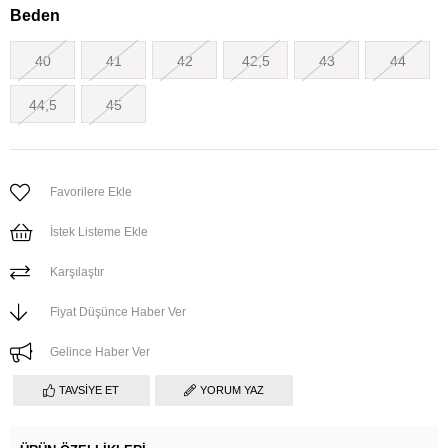
Beden
40
41
42
42,5
43
44
44,5
45
Favorilere Ekle
İstek Listeme Ekle
Karşılaştır
Fiyat Düşünce Haber Ver
Gelince Haber Ver
TAVSIYE ET
YORUM YAZ