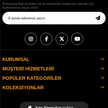
Kampanyalarımızdan ve fırsatlardan haberdar olmak için
bültenimize kayıt olun!
KURUMSAL
MÜŞTERI HIZMETLERI
POPÜLER KATEGORILER
KOLEKSIYONLAR
App Store’dan
indirin