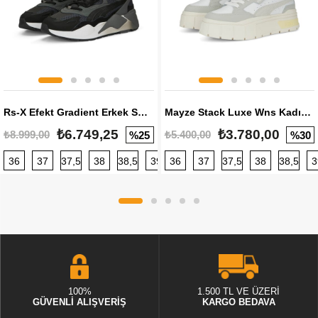
Rs-X Efekt Gradient Erkek Sneaker
Mayze Stack Luxe Wns Kadın Sneaker
₺6.749,25
₺3.780,00
₺8.999,00
₺5.400,00
%25
%30
36
37
37,5
38
38,5
39
36
40
37
40,5
37,5
41
38
42
38,5
42,5
3
100%
1.500 TL VE ÜZERİ
GÜVENLİ ALIŞVERİŞ
KARGO BEDAVA