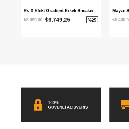
Rs-X Efekt Gradient Erkek Sneaker
₺6.749,25
₺8.999,00
₺5.400,0
%25
100%
GÜVENLİ ALIŞVERİŞ