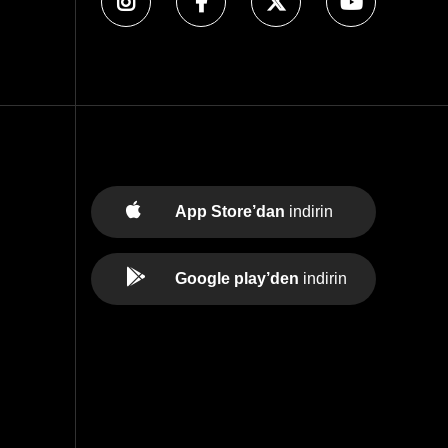
App Store’dan
indirin
Google play’den
indirin