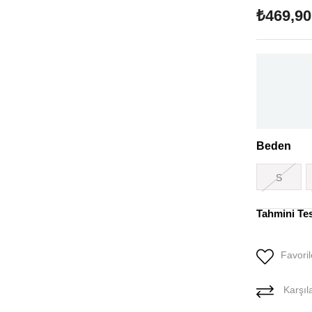
₺469,90
Beden
S
Tahmini Te
Favoril
Karşıla