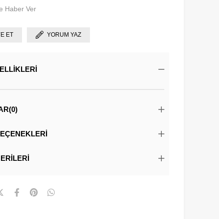
e Haber Ver
YE ET
YORUM YAZ
ELLIKLERI
AR
(0)
EÇENEKLERI
ERILERI