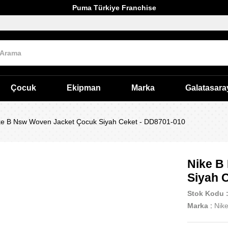
Puma Türkiye Franchise
Çocuk
Ekipman
Marka
Galatasara
ke B Nsw Woven Jacket Çocuk Siyah Ceket - DD8701-010
Nike B
Siyah 
Stok Kodu
Marka
:
Nik