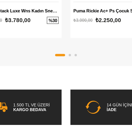
Mayze Stack Luxe Wns Kadın Sneaker
Puma Rickie Ac+ Ps Çocuk 
₺3.780,00
₺2.250,00
0
₺3.000,00
%30
1.500 TL VE ÜZERİ
14 GÜN İÇİ
KARGO BEDAVA
İADE