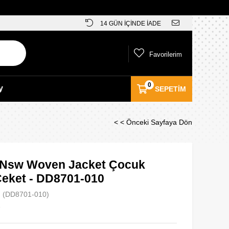
14 GÜN İÇİNDE İADE
Favorilerim
0
y
SEPETIM
< < Önceki Sayfaya Dön
 Nsw Woven Jacket Çocuk
Ceket - DD8701-010
(DD8701-010)
e