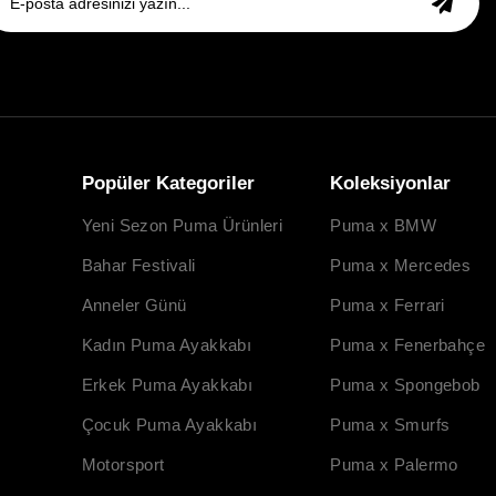
Popüler Kategoriler
Koleksiyonlar
Yeni Sezon Puma Ürünleri
Puma x BMW
Bahar Festivali
Puma x Mercedes
Anneler Günü
Puma x Ferrari
Kadın Puma Ayakkabı
Puma x Fenerbahçe
Erkek Puma Ayakkabı
Puma x Spongebob
Çocuk Puma Ayakkabı
Puma x Smurfs
Motorsport
Puma x Palermo