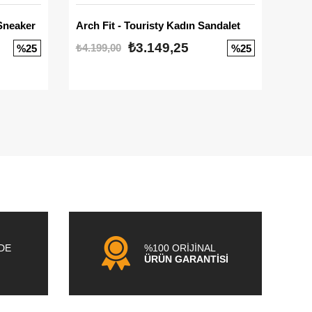
Sneaker
Arch Fit - Touristy Kadın Sandalet
Big
₺3.149,25
₺4.199,00
₺3.1
%25
%25
NDE
%100 ORİJİNAL
ÜRÜN GARANTİSİ