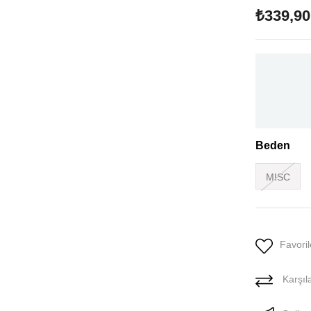
₺339,90
Beden
MISC
Favoril
Karşıla