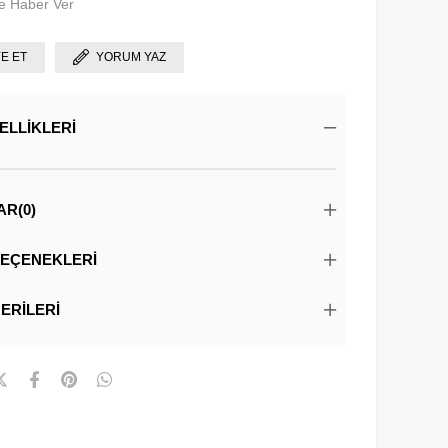
e Haber Ver
YE ET
YORUM YAZ
ELLIKLERI
AR
(0)
EÇENEKLERI
ERILERI