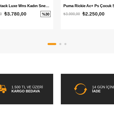
Mayze Stack Luxe Wns Kadın Sneaker
Puma Rickie Ac+ Ps Çocuk 
₺3.780,00
₺2.250,00
0
₺3.000,00
%30
1.500 TL VE ÜZERİ
14 GÜN İÇİ
KARGO BEDAVA
İADE