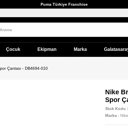
Puma Türkiye Franchise
Çocuk
Ekipman
Marka
Galatasara
Spor Çantası - DB4694-010
Nike B
Spor Ç
Stok Kodu
Marka
:
Nik