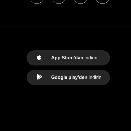
App Store’dan
indirin
Google play’den
indirin