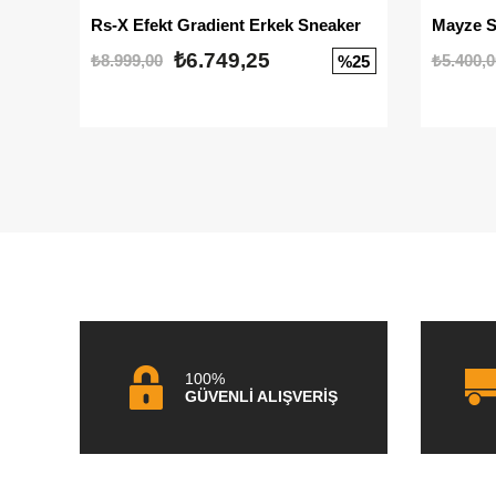
Rs-X Efekt Gradient Erkek Sneaker
₺6.749,25
₺8.999,00
₺5.400,0
%25
100%
GÜVENLİ ALIŞVERİŞ