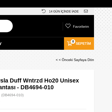
14 GÜN İÇİNDE İADE
Favorilerim
0
y
SEPETIM
< < Önceki Sayfaya Dön
rsla Duff Wntrzd Ho20 Unisex
antası - DB4694-010
(DB4694-010)
e