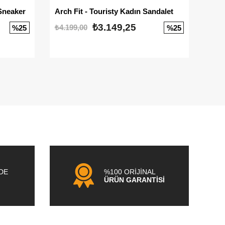
Sneaker
Arch Fit - Touristy Kadın Sandalet
Big
₺3.149,25
₺4.199,00
₺3.1
%25
%25
NDE
%100 ORİJİNAL
ÜRÜN GARANTİSİ