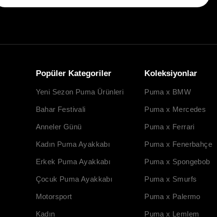
Popüler Kategoriler
Koleksiyonlar
Yeni Sezon Puma Ürünleri
Puma x BMW
Bahar Festivali
Puma x Mercedes
Anneler Günü
Puma x Ferrari
Kadın Puma Ayakkabı
Puma x Fenerbahçe
Erkek Puma Ayakkabı
Puma x Spongebob
Çocuk Puma Ayakkabı
Puma x Smurfs
Motorsport
Puma x Palermo
Kadın
Puma x Lemlem