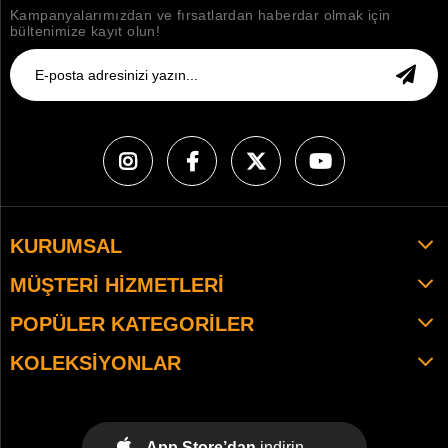
Kampanyalarımızdan ve fırsatlardan haberdar olmak için
bültenimize kayıt olun!
KURUMSAL
MÜŞTERI HIZMETLERI
POPÜLER KATEGORILER
KOLEKSIYONLAR
App Store’dan
indirin