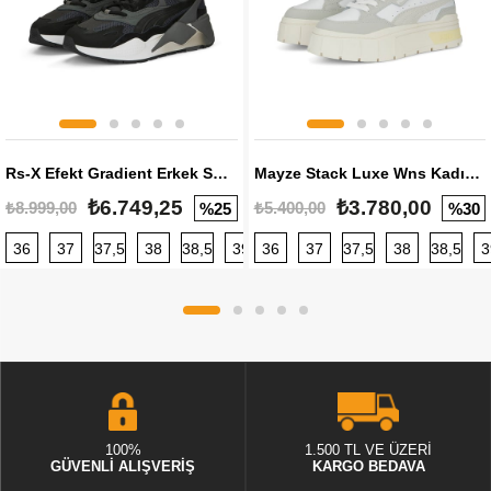
Rs-X Efekt Gradient Erkek Sneaker
Mayze Stack Luxe Wns Kadın Sneaker
₺6.749,25
₺3.780,00
₺8.999,00
₺5.400,00
%25
%30
36
37
37,5
38
38,5
39
36
40
37
40,5
37,5
41
38
42
38,5
42,5
3
100%
1.500 TL VE ÜZERİ
GÜVENLİ ALIŞVERİŞ
KARGO BEDAVA