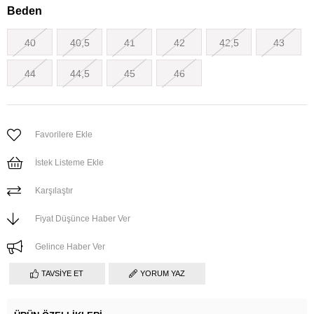
Beden
40
40,5
41
42
42,5
43
44
44,5
45
46
Favorilere Ekle
İstek Listeme Ekle
Karşılaştır
Fiyat Düşünce Haber Ver
Gelince Haber Ver
TAVSIYE ET
YORUM YAZ