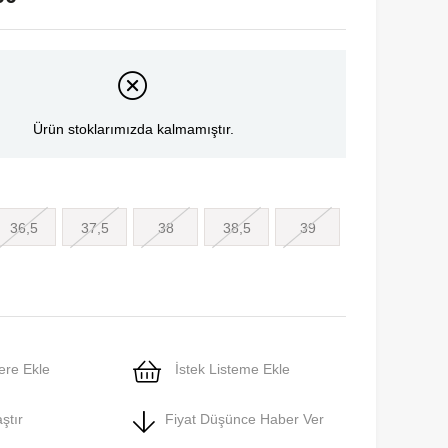
Ürün stoklarımızda kalmamıştır.
36,5
37,5
38
38,5
39
ere Ekle
İstek Listeme Ekle
ştır
Fiyat Düşünce Haber Ver