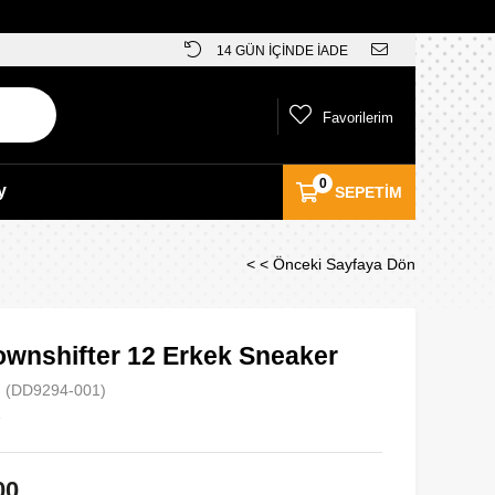
14 GÜN İÇİNDE İADE
Favorilerim
0
y
SEPETIM
< < Önceki Sayfaya Dön
ownshifter 12 Erkek Sneaker
(DD9294-001)
e
00