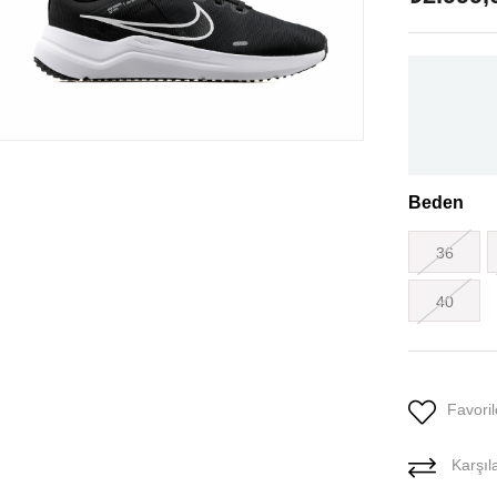
Beden
36
40
Favoril
Karşıla