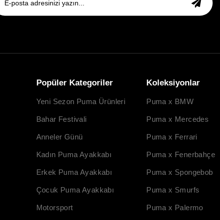
Popüler Kategoriler
Koleksiyonlar
Yeni Sezon Puma Ürünleri
Puma x BMW
Bahar Festivali
Puma x Mercedes
Anneler Günü
Puma x Ferrari
Kadın Puma Ayakkabı
Puma x Fenerbahçe
Erkek Puma Ayakkabı
Puma x Spongebob
Çocuk Puma Ayakkabı
Puma x Smurfs
Motorsport
Puma x Palermo