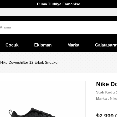
Puma Türkiye Franchise
Çocuk
Ekipman
Marka
Galatasara
Nike Downshifter 12 Erkek Sneaker
Nike D
Stok Kodu
Marka
:
Nik
₺2.999,