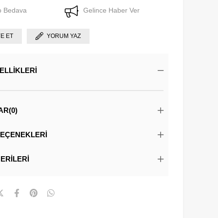
o Bedava
Gelince Haber Ver
YE ET
YORUM YAZ
ELLIKLERI
AR
(0)
EÇENEKLERI
ERILERI