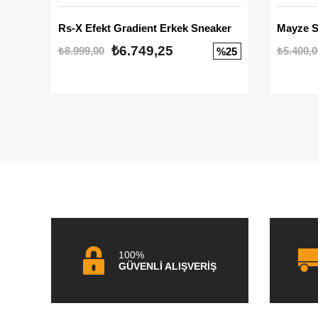
Rs-X Efekt Gradient Erkek Sneaker
₺6.749,25
₺8.999,00
₺5.400,0
%25
100%
GÜVENLİ ALIŞVERİŞ