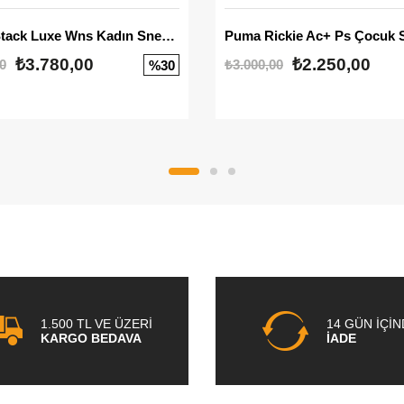
Mayze Stack Luxe Wns Kadın Sneaker
Puma Rickie Ac+ Ps Çocuk 
₺3.780,00
₺2.250,00
0
₺3.000,00
%30
1.500 TL VE ÜZERİ
14 GÜN İÇİ
KARGO BEDAVA
İADE