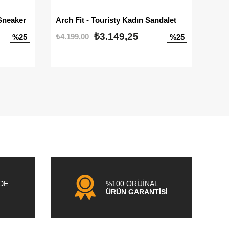
Sneaker
Arch Fit - Touristy Kadın Sandalet
Big
₺3.149,25
₺4.199,00
₺3.1
%25
%25
NDE
%100 ORİJİNAL
ÜRÜN GARANTİSİ