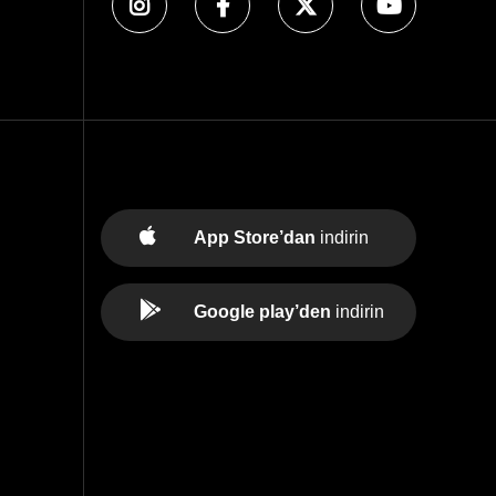
App Store’dan
indirin
Google play’den
indirin