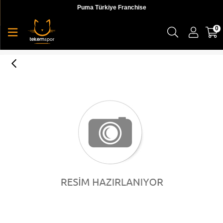
Puma Türkiye Franchise
0
Nike Dri-FIT Academy Erkek T-shirt - AO0053-010