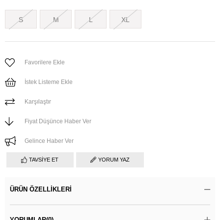
S
M
L
XL
Favorilere Ekle
İstek Listeme Ekle
Karşılaştır
Fiyat Düşünce Haber Ver
Gelince Haber Ver
TAVSIYE ET
YORUM YAZ
ÜRÜN ÖZELLIKLERI
YORUMLAR
(0)