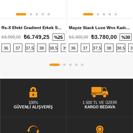
Rs-X Efekt Gradient Erkek Sneaker
Mayze Stack Luxe Wns Kadın Sneaker
₺6.749,25
₺3.780,00
₺8.999,00
₺5.400,00
%25
%30
36
37
37,5
38
38,5
39
36
40
37
40,5
37,5
41
38
42
38,5
42,5
3
100%
1.500 TL VE ÜZERİ
GÜVENLİ ALIŞVERİŞ
KARGO BEDAVA