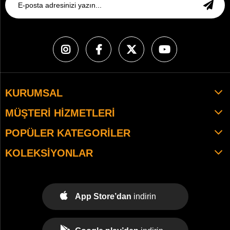
KURUMSAL
MÜŞTERI HIZMETLERI
POPÜLER KATEGORILER
KOLEKSIYONLAR
App Store’dan
indirin