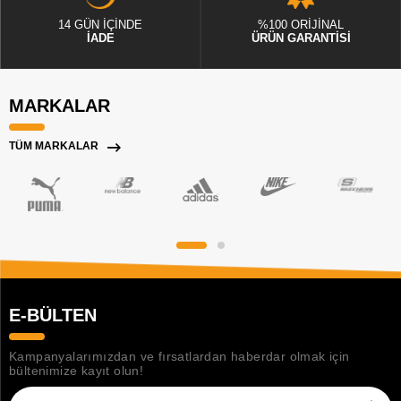
14 GÜN İÇİNDE
%100 ORİJİNAL
İADE
ÜRÜN GARANTİSİ
MARKALAR
TÜM MARKALAR
E-BÜLTEN
Kampanyalarımızdan ve fırsatlardan haberdar olmak için
bültenimize kayıt olun!