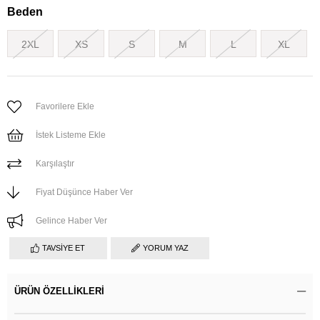
Beden
2XL
XS
S
M
L
XL
Favorilere Ekle
İstek Listeme Ekle
Karşılaştır
Fiyat Düşünce Haber Ver
Gelince Haber Ver
TAVSIYE ET
YORUM YAZ
ÜRÜN ÖZELLIKLERI