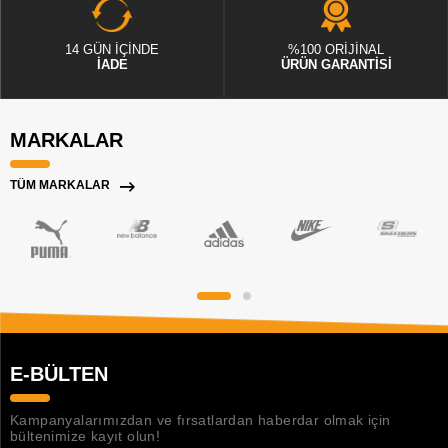
14 GÜN İÇİNDE
%100 ORİJİNAL
İADE
ÜRÜN GARANTİSİ
MARKALAR
TÜM MARKALAR
E-BÜLTEN
Kampanyalarımızdan ve fırsatlardan haberdar olmak için
bültenimize kayıt olun!