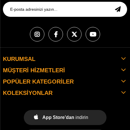
KURUMSAL
MÜŞTERI HIZMETLERI
POPÜLER KATEGORILER
KOLEKSIYONLAR
App Store’dan
indirin