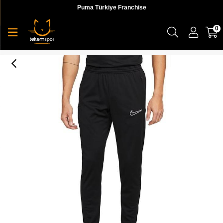
Puma Türkiye Franchise
0
Nike Dri-Fıt Academy Erkek Eşofman Altı