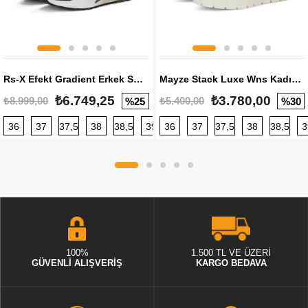
Rs-X Efekt Gradient Erkek Sneaker
Mayze Stack Luxe Wns Kadın Sneaker
₺6.749,25
₺3.780,00
₺8.999,00
₺5.400,00
%25
%30
36
37
37,5
38
38,5
39
36
40
37
40,5
37,5
41
38
42
38,5
42,5
3
100%
1.500 TL VE ÜZERİ
GÜVENLİ ALIŞVERİŞ
KARGO BEDAVA