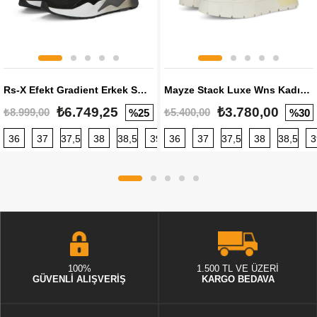
Rs-X Efekt Gradient Erkek Sneaker
Mayze Stack Luxe Wns Kadın Sneaker
₺6.749,25
₺3.780,00
₺8.999,00
₺5.400,00
%25
%30
36
37
37,5
38
38,5
39
36
40
37
40,5
37,5
41
38
42
38,5
42,5
3
100%
1.500 TL VE ÜZERİ
GÜVENLİ ALIŞVERİŞ
KARGO BEDAVA