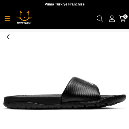
Puma Türkiye Franchise
0
Nike Jordan Break Slıde (Gs) Çocuk Siyah Basketbol Ayakkabı - CD5472-010