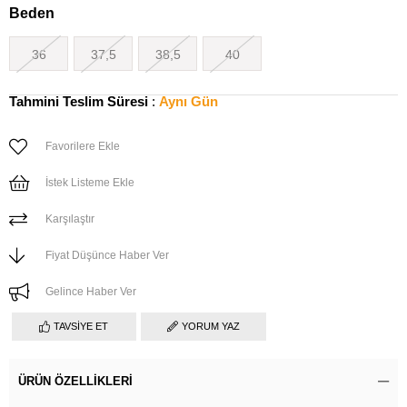
Beden
36
37,5
38,5
40
Tahmini Teslim Süresi
:
Aynı Gün
Favorilere Ekle
İstek Listeme Ekle
Karşılaştır
Fiyat Düşünce Haber Ver
Gelince Haber Ver
TAVSIYE ET
YORUM YAZ
ÜRÜN ÖZELLIKLERI