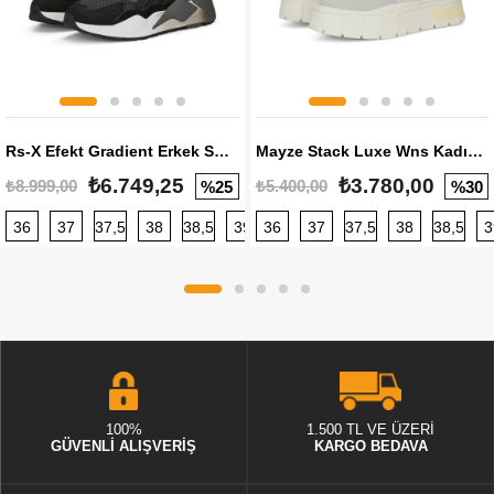
Rs-X Efekt Gradient Erkek Sneaker
Mayze Stack Luxe Wns Kadın Sneaker
₺6.749,25
₺3.780,00
₺8.999,00
₺5.400,00
%25
%30
36
37
37,5
38
38,5
39
36
40
37
40,5
37,5
41
38
42
38,5
42,5
3
100%
1.500 TL VE ÜZERİ
GÜVENLİ ALIŞVERİŞ
KARGO BEDAVA