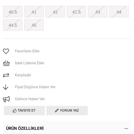
40,5
41
42
42,5
43
44
44,5
45
Favorilere Ekle
İstek Listeme Ekle
Karşılaştır
Fiyat Düşünce Haber Ver
Gelince Haber Ver
TAVSIYE ET
YORUM YAZ
ÜRÜN ÖZELLIKLERI