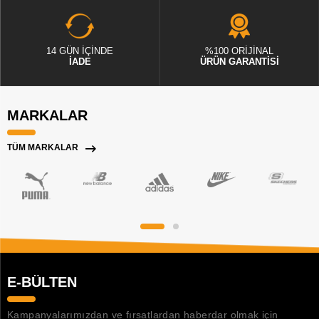
14 GÜN İÇİNDE
%100 ORİJİNAL
İADE
ÜRÜN GARANTİSİ
MARKALAR
TÜM MARKALAR
E-BÜLTEN
Kampanyalarımızdan ve fırsatlardan haberdar olmak için