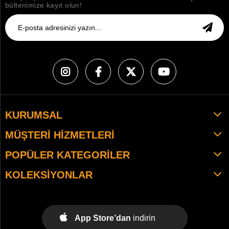
bültenimize kayıt olun!
KURUMSAL
MÜŞTERI HIZMETLERI
POPÜLER KATEGORILER
KOLEKSIYONLAR
App Store’dan
indirin