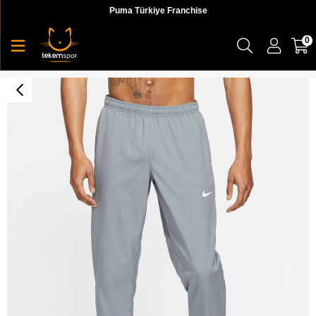
Puma Türkiye Franchise
0
Nike M Nk Df Chllgr Wvn Pant Erkek Gri Eşofman Altı - DD4894-084