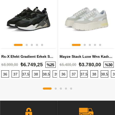
Rs-X Efekt Gradient Erkek Sneaker
Mayze Stack Luxe Wns Kadın Sneaker
₺6.749,25
₺3.780,00
₺8.999,00
₺5.400,00
%25
%30
36
37
37,5
38
38,5
39
36
40
37
40,5
37,5
41
38
42
38,5
42,5
3