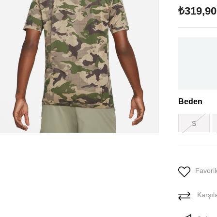
₺319,90
Beden
S
Favoril
Karşıla