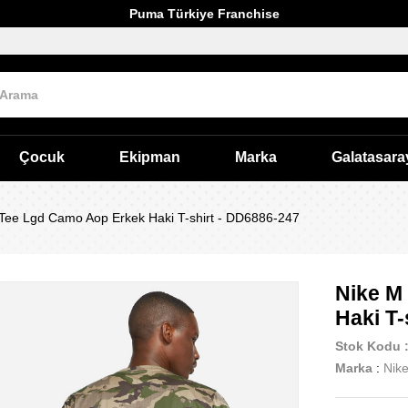
Puma Türkiye Franchise
Çocuk
Ekipman
Marka
Galatasara
 Tee Lgd Camo Aop Erkek Haki T-shirt - DD6886-247
Nike M
Haki T-
Stok Kodu
Marka
:
Nik