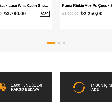
Mayze Stack Luxe Wns Kadın Sneaker
Puma Rickie Ac+ Ps Çocuk 
₺3.780,00
₺2.250,00
0
₺3.000,00
%30
1.500 TL VE ÜZERİ
14 GÜN İÇİ
KARGO BEDAVA
İADE