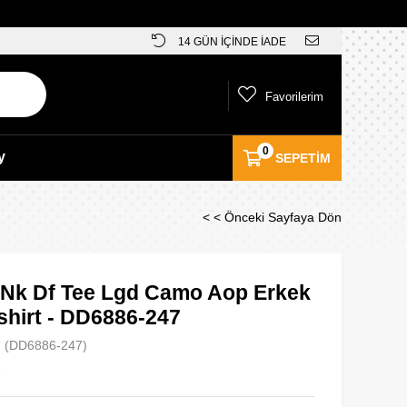
14 GÜN İÇİNDE İADE
Favorilerim
0
y
SEPETIM
< < Önceki Sayfaya Dön
 Nk Df Tee Lgd Camo Aop Erkek
shirt - DD6886-247
(DD6886-247)
e