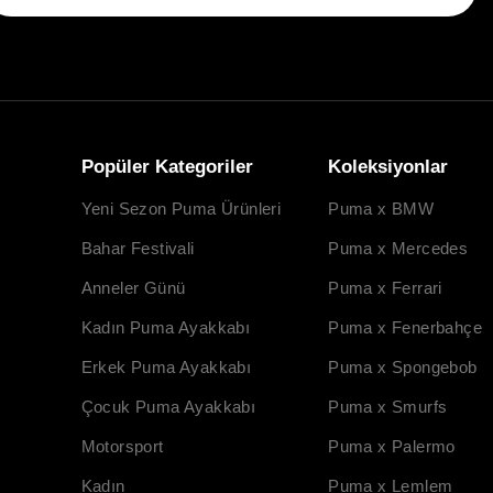
Popüler Kategoriler
Koleksiyonlar
Yeni Sezon Puma Ürünleri
Puma x BMW
Bahar Festivali
Puma x Mercedes
Anneler Günü
Puma x Ferrari
Kadın Puma Ayakkabı
Puma x Fenerbahçe
Erkek Puma Ayakkabı
Puma x Spongebob
Çocuk Puma Ayakkabı
Puma x Smurfs
Motorsport
Puma x Palermo
Kadın
Puma x Lemlem