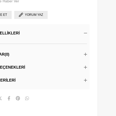
e Haber Ver
YE ET
YORUM YAZ
ELLIKLERI
AR
(0)
EÇENEKLERI
ERILERI