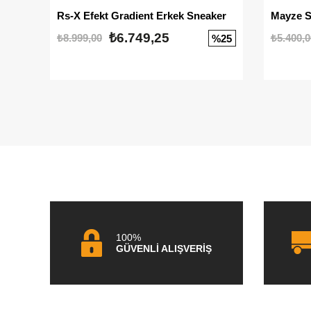
Rs-X Efekt Gradient Erkek Sneaker
₺6.749,25
₺8.999,00
₺5.400,0
%25
100%
GÜVENLİ ALIŞVERİŞ