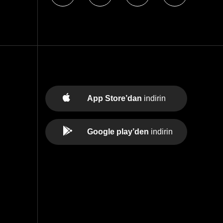
App Store’dan
indirin
Google play’den
indirin