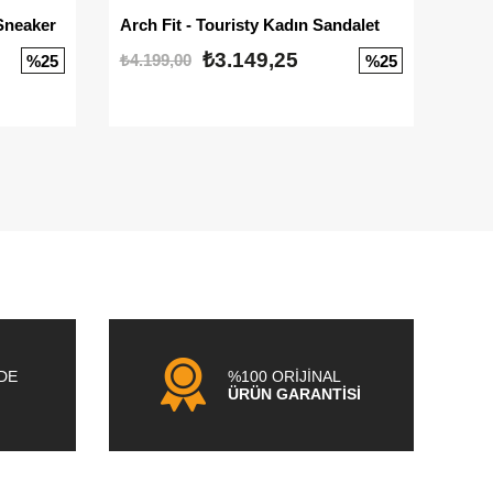
Sneaker
Arch Fit - Touristy Kadın Sandalet
Big
₺3.149,25
₺4.199,00
₺3.1
%25
%25
NDE
%100 ORİJİNAL
ÜRÜN GARANTİSİ