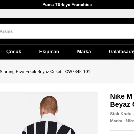
Puma Türkiye Franchise
Çocuk
Ekipman
Marka
Galatasara
 Startıng Fıve Erkek Beyaz Ceket - CW7348-101
Nike M 
Beyaz 
Stok Kodu
Marka
:
Nik