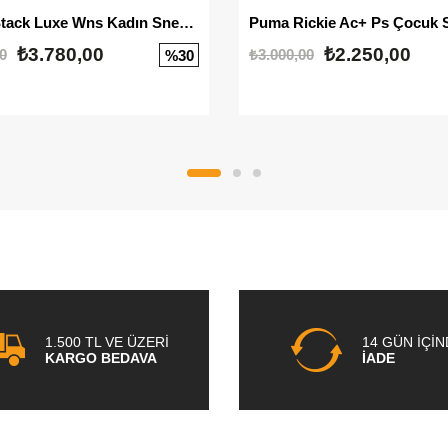
Mayze Stack Luxe Wns Kadın Sneaker
Puma Rickie Ac+ Ps Çocuk 
₺3.780,00
₺2.250,00
0
₺3.000,00
%30
1.500 TL VE ÜZERİ
14 GÜN İÇİ
KARGO BEDAVA
İADE