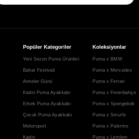
Popüler Kategoriler
Koleksiyonlar
Yeni Sezon Puma Ürünleri
Puma x BMW
Bahar Festivali
Puma x Mercedes
Anneler Günü
Puma x Ferrari
Kadın Puma Ayakkabı
Puma x Fenerbahçe
Erkek Puma Ayakkabı
Puma x Spongebob
Çocuk Puma Ayakkabı
Puma x Smurfs
Motorsport
Puma x Palermo
Kadın
Puma x Lemlem