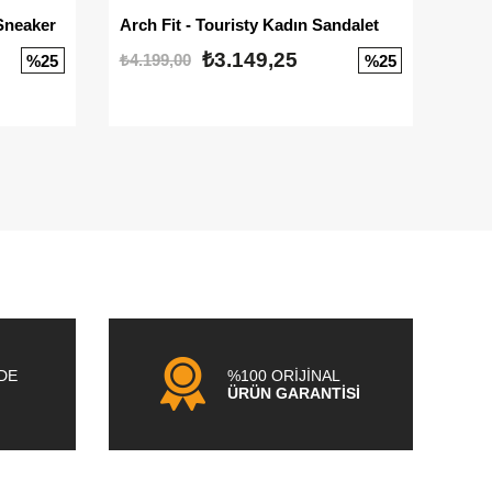
Sneaker
Arch Fit - Touristy Kadın Sandalet
Big
₺3.149,25
₺4.199,00
₺3.1
%25
%25
NDE
%100 ORİJİNAL
ÜRÜN GARANTİSİ