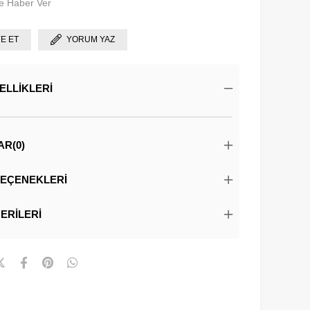
e Haber Ver
YE ET
YORUM YAZ
ELLIKLERI
AR
(0)
EÇENEKLERI
ERILERI