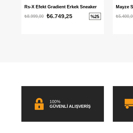
Rs-X Efekt Gradient Erkek Sneaker
₺6.749,25
₺8.999,00
₺5.400,0
%25
100%
GÜVENLİ ALIŞVERİŞ