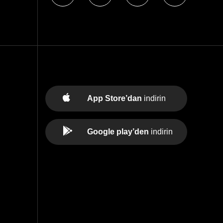
App Store’dan
indirin
Google play’den
indirin