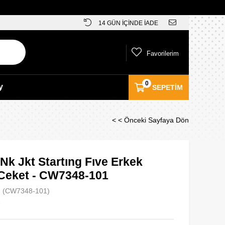
14 GÜN İÇİNDE İADE
Favorilerim
0
y
SEPETIM
< < Önceki Sayfaya Dön
Nk Jkt Startıng Fıve Erkek
Ceket - CW7348-101
(CW7348-101)
e