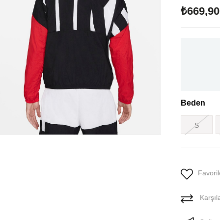
₺669,90
Beden
S
Favoril
Karşıla