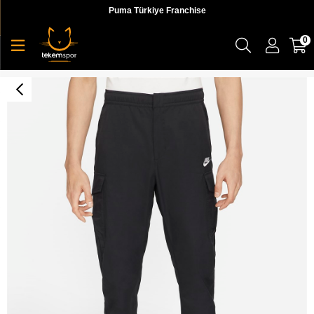
Puma Türkiye Franchise
0
Nike M Nsw Spe Wvn Ul Utılıty Pant Erkek Siyah Eşofman Altı - DD5207-010