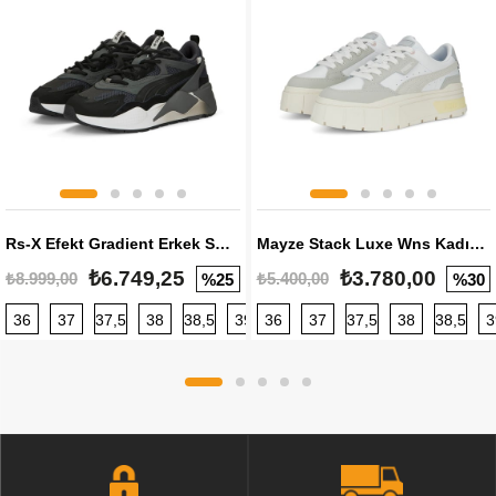
Rs-X Efekt Gradient Erkek Sneaker
Mayze Stack Luxe Wns Kadın Sneaker
₺6.749,25
₺3.780,00
₺8.999,00
₺5.400,00
%25
%30
36
37
37,5
38
38,5
39
36
40
37
40,5
37,5
41
38
42
38,5
42,5
3