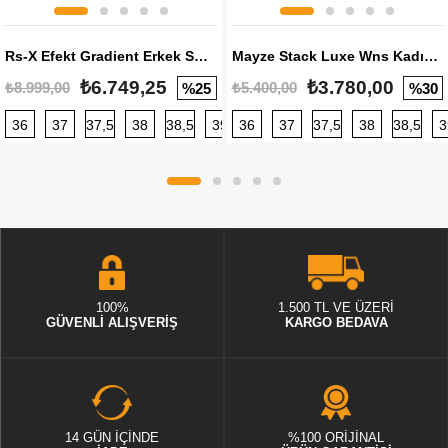
Rs-X Efekt Gradient Erkek Sneaker
Mayze Stack Luxe Wns Kadın Sneaker
₺6.749,25
₺3.780,00
₺8.999,00
₺5.400,00
%25
%30
36
37
37,5
38
38,5
39
36
40
37
40,5
37,5
41
38
42
38,5
42,5
3
100%
1.500 TL VE ÜZERİ
GÜVENLİ ALIŞVERİŞ
KARGO BEDAVA
14 GÜN İÇİNDE
%100 ORİJİNAL