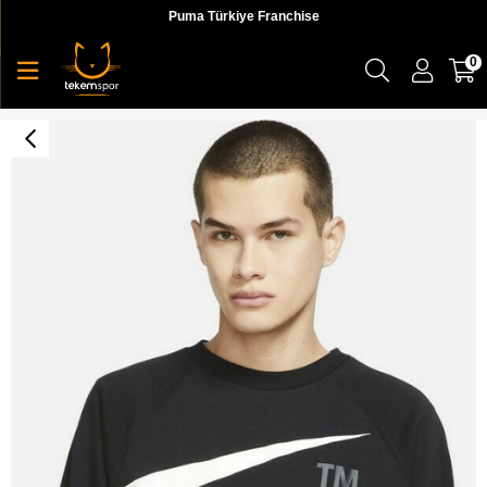
Puma Türkiye Franchise
0
Nike M Nsw Swoosh Sbb Crew Erkek Siyah T-shirt - DD5993-010