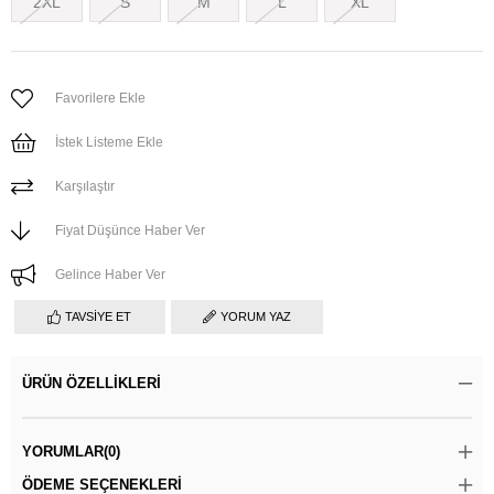
2XL
S
M
L
XL
Favorilere Ekle
İstek Listeme Ekle
Karşılaştır
Fiyat Düşünce Haber Ver
Gelince Haber Ver
TAVSIYE ET
YORUM YAZ
ÜRÜN ÖZELLIKLERI
YORUMLAR
(0)
ÖDEME SEÇENEKLERI