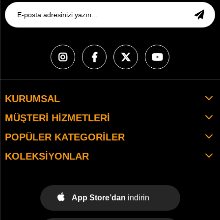
KURUMSAL
MÜŞTERI HIZMETLERI
POPÜLER KATEGORILER
KOLEKSIYONLAR
App Store’dan
indirin