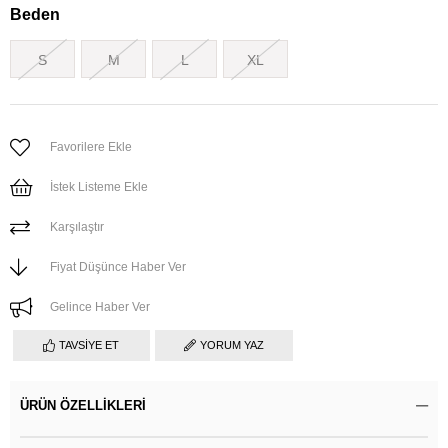
Beden
S
M
L
XL
Favorilere Ekle
İstek Listeme Ekle
Karşılaştır
Fiyat Düşünce Haber Ver
Gelince Haber Ver
TAVSIYE ET
YORUM YAZ
ÜRÜN ÖZELLIKLERI