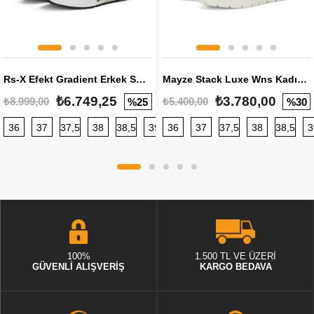
Rs-X Efekt Gradient Erkek Sneaker
Mayze Stack Luxe Wns Kadın Sneaker
₺6.749,25
₺3.780,00
₺8.999,00
₺5.400,00
%25
%30
36
37
37,5
38
38,5
39
36
40
37
40,5
37,5
41
38
42
38,5
42,5
3
100%
1.500 TL VE ÜZERİ
GÜVENLİ ALIŞVERİŞ
KARGO BEDAVA