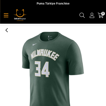
Puma Türkiye Franchise
0
Nike Mıl M Nk Tee Es Nn Erkek Yeşil T-shirt - CV8534-326