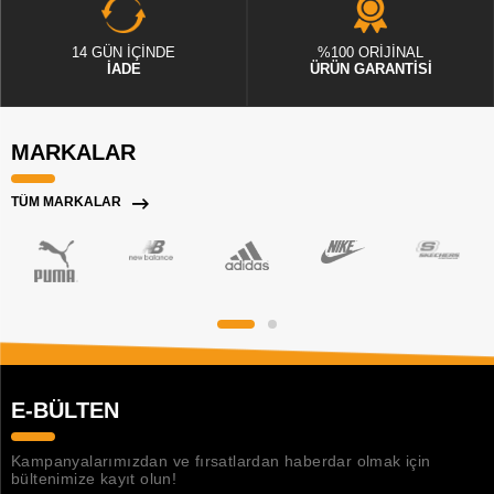
14 GÜN İÇİNDE
%100 ORİJİNAL
İADE
ÜRÜN GARANTİSİ
MARKALAR
TÜM MARKALAR
E-BÜLTEN
Kampanyalarımızdan ve fırsatlardan haberdar olmak için
bültenimize kayıt olun!