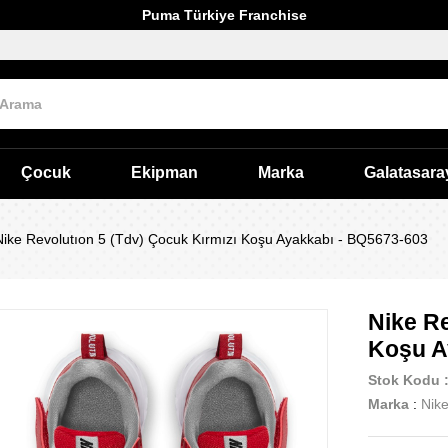
Puma Türkiye Franchise
Çocuk
Ekipman
Marka
Galatasara
Nike Revolutıon 5 (Tdv) Çocuk Kırmızı Koşu Ayakkabı - BQ5673-603
Nike Re
Koşu A
Stok Kodu
Marka
:
Nik