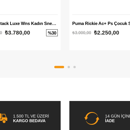
Mayze Stack Luxe Wns Kadın Sneaker
Puma Rickie Ac+ Ps Çocuk 
₺3.780,00
₺2.250,00
0
₺3.000,00
%30
1.500 TL VE ÜZERİ
14 GÜN İÇİ
KARGO BEDAVA
İADE