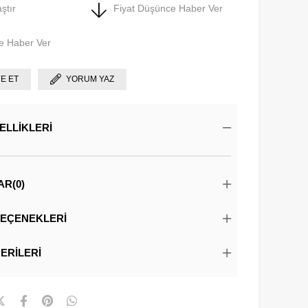
ştır
Fiyat Düşünce Haber Ver
e Haber Ver
YE ET
YORUM YAZ
ELLIKLERI
AR
(0)
EÇENEKLERI
ERILERI