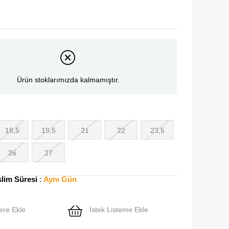
Ürün stoklarımızda kalmamıştır.
18,5
19,5
21
22
23,5
26
27
slim Süresi
:
Aynı Gün
ere Ekle
İstek Listeme Ekle