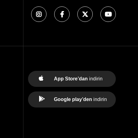
App Store’dan
indirin
Google play’den
indirin