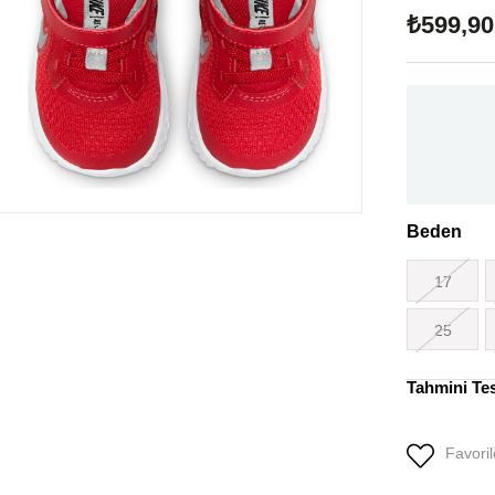
₺599,90
Beden
17
25
Tahmini Te
Favoril