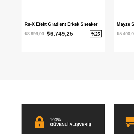
Rs-X Efekt Gradient Erkek Sneaker
₺6.749,25
₺8.999,00
₺5.400,0
%25
100%
GÜVENLİ ALIŞVERİŞ