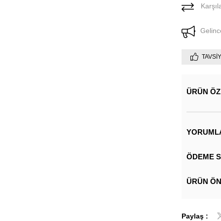
Karşıla
Gelinc
TAVSI
ÜRÜN ÖZ
YORUML
ÖDEME S
ÜRÜN ÖN
Paylaş :