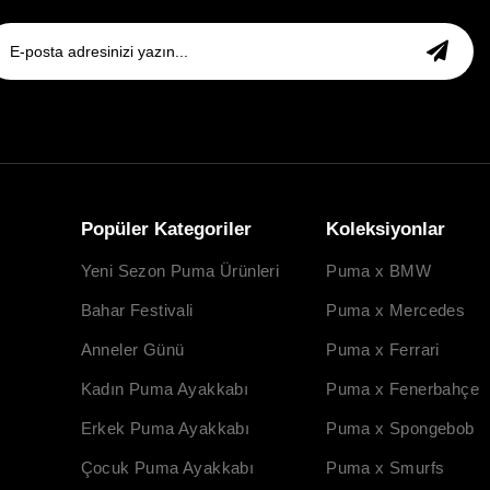
Popüler Kategoriler
Koleksiyonlar
Yeni Sezon Puma Ürünleri
Puma x BMW
Bahar Festivali
Puma x Mercedes
Anneler Günü
Puma x Ferrari
Kadın Puma Ayakkabı
Puma x Fenerbahçe
Erkek Puma Ayakkabı
Puma x Spongebob
Çocuk Puma Ayakkabı
Puma x Smurfs