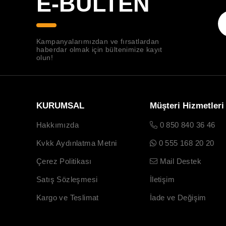
E-BÜLTEN
Kampanyalarımızdan ve fırsatlardan
haberdar olmak için bültenimize kayıt
olun!
KURUMSAL
Müşteri Hizmetleri
Hakkımızda
0 850 840 36 46
Kvkk Aydınlatma Metni
0 555 168 20 20
Çerez Politikası
Mail Destek
Satış Sözleşmesi
İletişim
Kargo ve Teslimat
İade ve Değişim