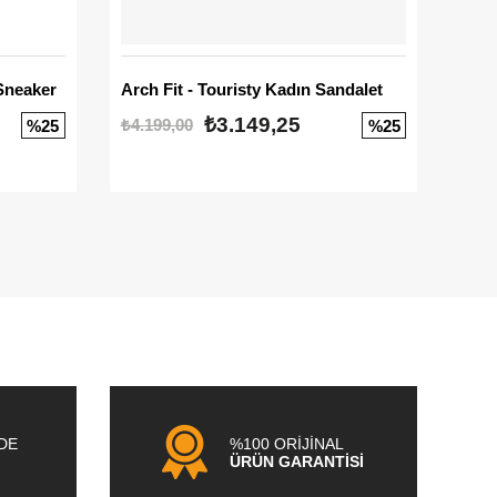
Sneaker
Arch Fit - Touristy Kadın Sandalet
Big
₺3.149,25
₺4.199,00
₺3.1
%25
%25
NDE
%100 ORİJİNAL
ÜRÜN GARANTİSİ