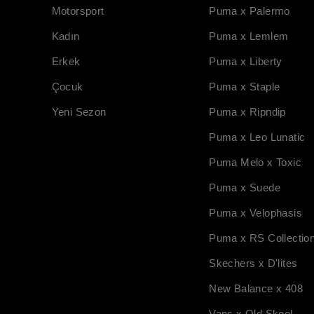
Motorsport
Puma x Palermo
Kadın
Puma x Lemlem
Erkek
Puma x Liberty
Çocuk
Puma x Staple
Yeni Sezon
Puma x Ripndip
Puma x Leo Lunatic
Puma Melo x Toxic
Puma x Suede
Puma x Velophasis
Puma x RS Collectio
Skechers x D'lites
New Balance x 408
Vans x Old Skool