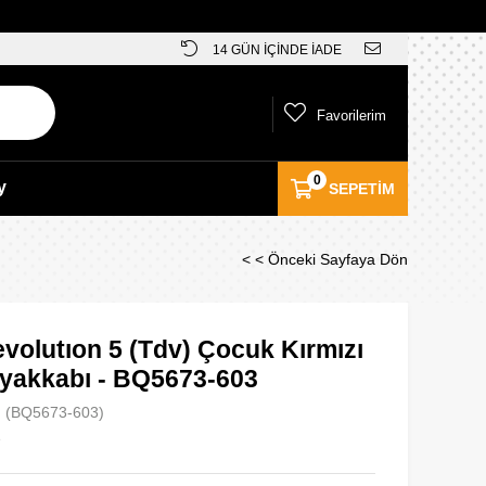
14 GÜN İÇİNDE İADE
Favorilerim
0
y
SEPETIM
< < Önceki Sayfaya Dön
volutıon 5 (Tdv) Çocuk Kırmızı
yakkabı - BQ5673-603
(BQ5673-603)
e