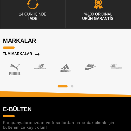
14 GÜN İÇİNDE
%100 ORİJİNAL
İADE
ÜRÜN GARANTİSİ
MARKALAR
TÜM MARKALAR
E-BÜLTEN
Kampanyalarımızdan ve fırsatlardan haberdar olmak için
bültenimize kayıt olun!