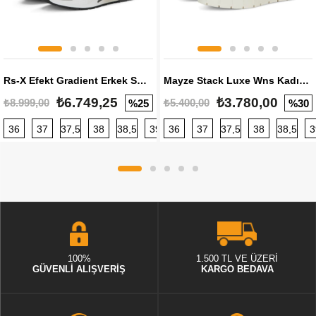
Rs-X Efekt Gradient Erkek Sneaker
Mayze Stack Luxe Wns Kadın Sneaker
₺6.749,25
₺3.780,00
₺8.999,00
₺5.400,00
%25
%30
36
37
37,5
38
38,5
39
36
40
37
40,5
37,5
41
38
42
38,5
42,5
3
100%
1.500 TL VE ÜZERİ
GÜVENLİ ALIŞVERİŞ
KARGO BEDAVA