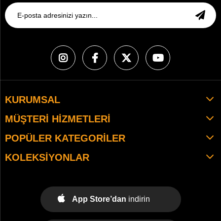
KURUMSAL
MÜŞTERI HIZMETLERI
POPÜLER KATEGORILER
KOLEKSIYONLAR
App Store’dan
indirin