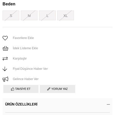
Beden
S
M
L
XL
Favorilere Ekle
İstek Listeme Ekle
Karşılaştır
Fiyat Düşünce Haber Ver
Gelince Haber Ver
TAVSIYE ET
YORUM YAZ
ÜRÜN ÖZELLIKLERI