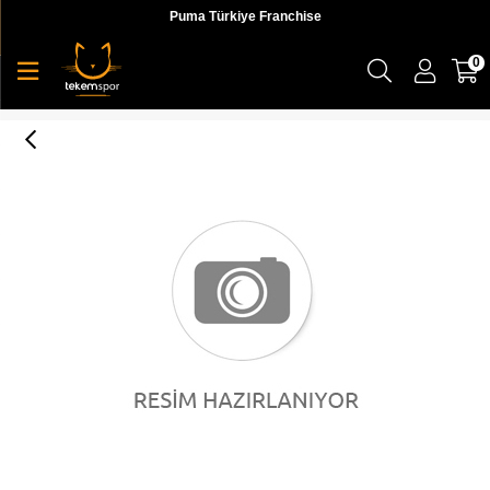
Puma Türkiye Franchise
0
Nike U Nk Everyday Cush Crew 3Pr Unisex Siyah Çorap - SX7664-010