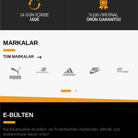
14 GÜN İÇİNDE
%100 ORİJİNAL
İADE
ÜRÜN GARANTİSİ
MARKALAR
TÜM MARKALAR
E-BÜLTEN
Kampanyalarımızdan ve fırsatlardan haberdar olmak için
bültenimize kayıt olun!