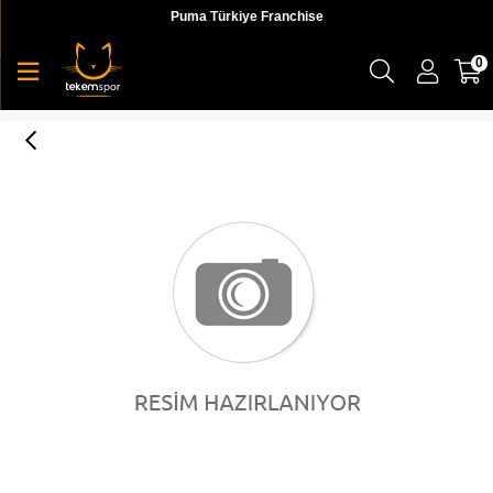
Puma Türkiye Franchise
0
Nike U Nk Mltplıer Ns 2Pr Unisex Karışık Renkli Çorap - SX7554-927