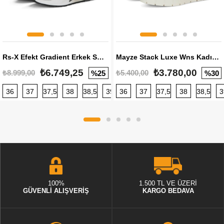
Rs-X Efekt Gradient Erkek Sneaker
Mayze Stack Luxe Wns Kadın Sneaker
₺6.749,25
₺3.780,00
₺8.999,00
₺5.400,00
%25
%30
36
37
37,5
38
38,5
39
36
40
37
40,5
37,5
41
38
42
38,5
42,5
3
100%
1.500 TL VE ÜZERİ
GÜVENLİ ALIŞVERİŞ
KARGO BEDAVA