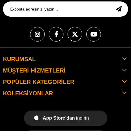
KURUMSAL
MÜŞTERI HIZMETLERI
POPÜLER KATEGORILER
KOLEKSIYONLAR
App Store’dan
indirin