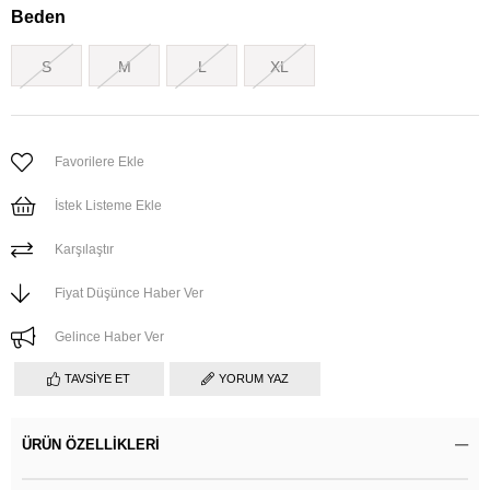
Beden
S
M
L
XL
Favorilere Ekle
İstek Listeme Ekle
Karşılaştır
Fiyat Düşünce Haber Ver
Gelince Haber Ver
TAVSIYE ET
YORUM YAZ
ÜRÜN ÖZELLIKLERI