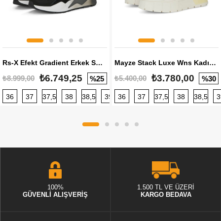
Rs-X Efekt Gradient Erkek Sneaker
Mayze Stack Luxe Wns Kadın Sneaker
₺6.749,25
₺3.780,00
₺8.999,00
₺5.400,00
%25
%30
36
37
37,5
38
38,5
39
36
40
37
40,5
37,5
41
38
42
38,5
42,5
3
100%
1.500 TL VE ÜZERİ
GÜVENLİ ALIŞVERİŞ
KARGO BEDAVA