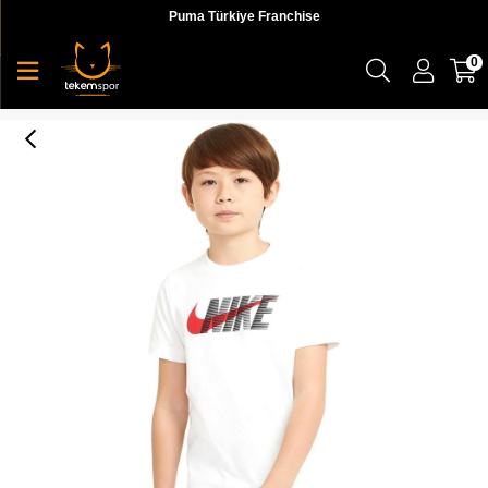
Puma Türkiye Franchise
0
Nike U Nsw Tee Swoosh Çocuk Beyaz T-shirt - DC7796-100