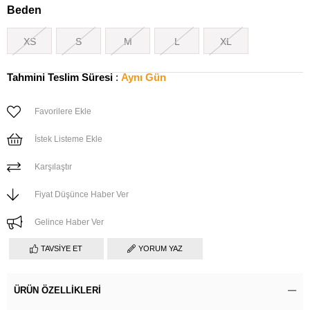
Beden
XS
S
M
L
XL
Tahmini Teslim Süresi
:
Aynı Gün
Favorilere Ekle
İstek Listeme Ekle
Karşılaştır
Fiyat Düşünce Haber Ver
Gelince Haber Ver
TAVSIYE ET
YORUM YAZ
ÜRÜN ÖZELLIKLERI