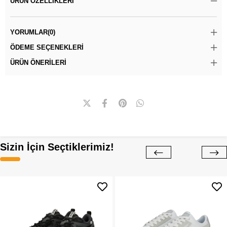
ÜRÜN ÖZELLIKLERI
YORUMLAR
(0)
ÖDEME SEÇENEKLERI
ÜRÜN ÖNERILERI
Sizin İçin Seçtiklerimiz!