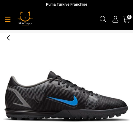
Puma Türkiye Franchise
0
Nike Vapor 14 Academy Tf Unisex Siyah Krampon Ayakkabı - CV0978-004