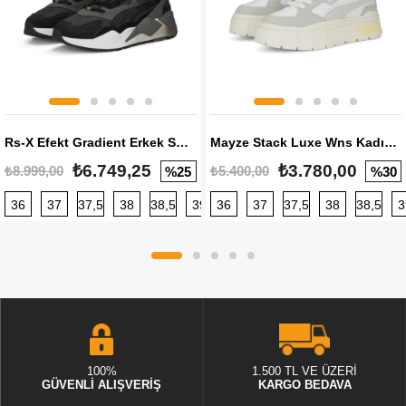
Rs-X Efekt Gradient Erkek Sneaker
Mayze Stack Luxe Wns Kadın Sneaker
₺6.749,25
₺3.780,00
₺8.999,00
₺5.400,00
%25
%30
36
37
37,5
38
38,5
39
36
40
37
40,5
37,5
41
38
42
38,5
42,5
3
100%
1.500 TL VE ÜZERİ
GÜVENLİ ALIŞVERİŞ
KARGO BEDAVA