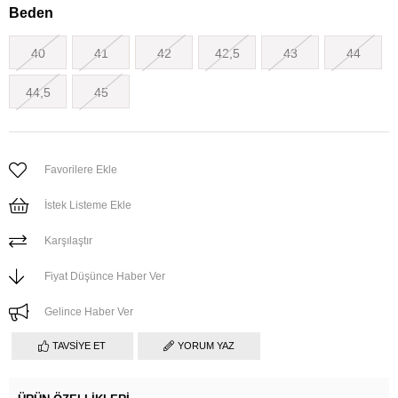
Beden
40
41
42
42,5
43
44
44,5
45
Favorilere Ekle
İstek Listeme Ekle
Karşılaştır
Fiyat Düşünce Haber Ver
Gelince Haber Ver
TAVSIYE ET
YORUM YAZ