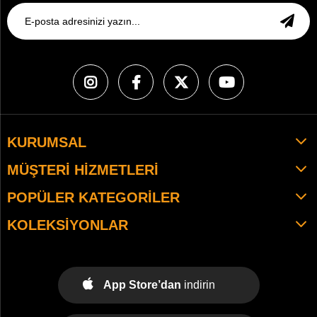
KURUMSAL
MÜŞTERI HIZMETLERI
POPÜLER KATEGORILER
KOLEKSIYONLAR
App Store’dan
indirin