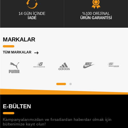
14 GÜN İÇİNDE
%100 ORİJİNAL
İADE
ÜRÜN GARANTİSİ
MARKALAR
TÜM MARKALAR
E-BÜLTEN
Kampanyalarımızdan ve fırsatlardan haberdar olmak için
bültenimize kayıt olun!