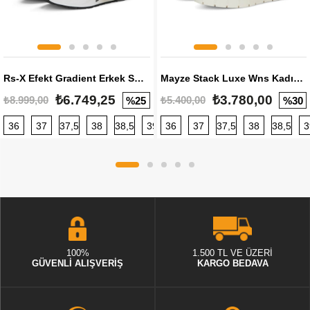
Rs-X Efekt Gradient Erkek Sneaker
Mayze Stack Luxe Wns Kadın Sneaker
₺6.749,25
₺3.780,00
₺8.999,00
₺5.400,00
%25
%30
36
37
37,5
38
38,5
39
36
40
37
40,5
37,5
41
38
42
38,5
42,5
3
100%
1.500 TL VE ÜZERİ
GÜVENLİ ALIŞVERİŞ
KARGO BEDAVA