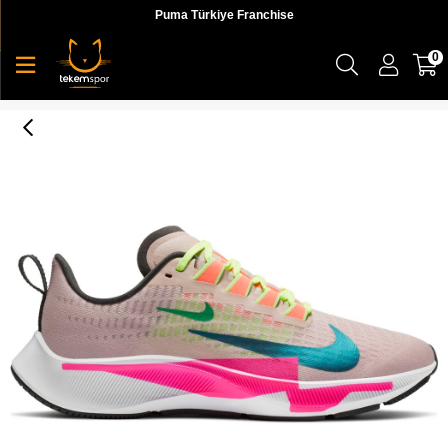
Puma Türkiye Franchise
0
Nike W Air Zoom Pegasus 37 Prm Kadın Pembe Koşu Ayakkabı - CQ9977-600