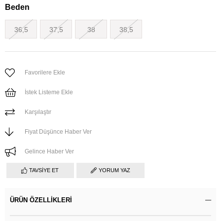
Beden
36,5
37,5
38
38,5
Favorilere Ekle
İstek Listeme Ekle
Karşılaştır
Fiyat Düşünce Haber Ver
Gelince Haber Ver
TAVSIYE ET
YORUM YAZ
ÜRÜN ÖZELLIKLERI