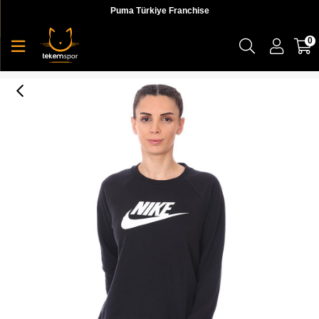
Puma Türkiye Franchise
0
Nike W Nsw Essntl Flc Gx Crew Kadın Siyah T-shirt - BV4112-010