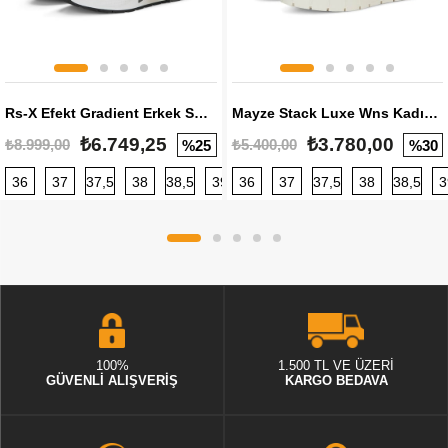
Rs-X Efekt Gradient Erkek Sneaker
Mayze Stack Luxe Wns Kadın Sneaker
₺6.749,25
₺3.780,00
₺8.999,00
₺5.400,00
%25
%30
36
37
37,5
38
38,5
39
36
40
37
40,5
37,5
41
38
42
38,5
42,5
3
100%
1.500 TL VE ÜZERİ
GÜVENLİ ALIŞVERİŞ
KARGO BEDAVA