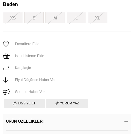
Beden
XS
S
M
L
XL
Favorilere Ekle
İstek Listeme Ekle
Karşılaştır
Fiyat Düşünce Haber Ver
Gelince Haber Ver
TAVSIYE ET
YORUM YAZ
ÜRÜN ÖZELLIKLERI