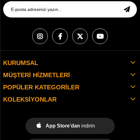
KURUMSAL
MÜŞTERI HIZMETLERI
POPÜLER KATEGORILER
KOLEKSIYONLAR
App Store’dan
indirin