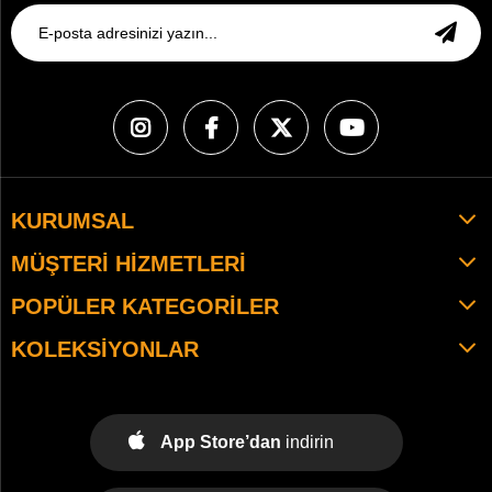
KURUMSAL
MÜŞTERI HIZMETLERI
POPÜLER KATEGORILER
KOLEKSIYONLAR
App Store’dan
indirin