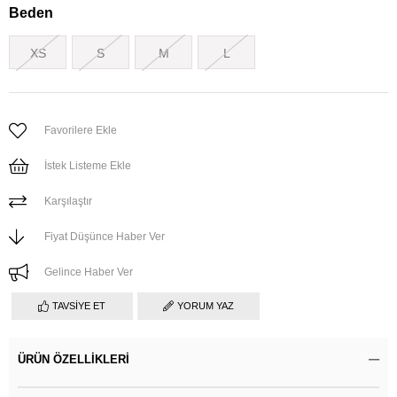
Beden
XS
S
M
L
Favorilere Ekle
İstek Listeme Ekle
Karşılaştır
Fiyat Düşünce Haber Ver
Gelince Haber Ver
TAVSIYE ET
YORUM YAZ
ÜRÜN ÖZELLIKLERI