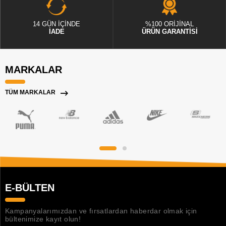
14 GÜN İÇİNDE
%100 ORİJİNAL
İADE
ÜRÜN GARANTİSİ
MARKALAR
TÜM MARKALAR
E-BÜLTEN
Kampanyalarımızdan ve fırsatlardan haberdar olmak için
bültenimize kayıt olun!