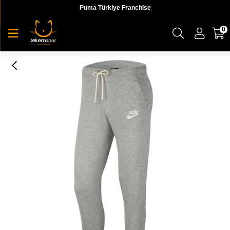
Puma Türkiye Franchise
0
Nike W Nsw Gym Vntg Jsy Mr Jggr Kadın Gri Eşofman Altı - CJ1793-063