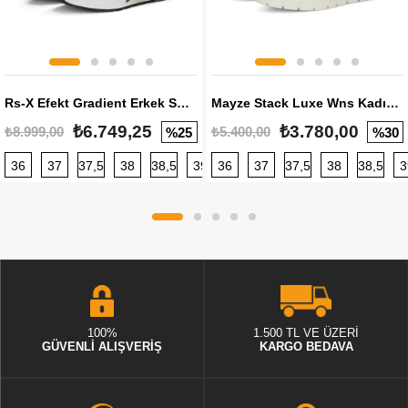
Rs-X Efekt Gradient Erkek Sneaker
Mayze Stack Luxe Wns Kadın Sneaker
₺6.749,25
₺3.780,00
₺8.999,00
₺5.400,00
%25
%30
36
37
37,5
38
38,5
39
36
40
37
40,5
37,5
41
38
42
38,5
42,5
3
100%
1.500 TL VE ÜZERİ
GÜVENLİ ALIŞVERİŞ
KARGO BEDAVA