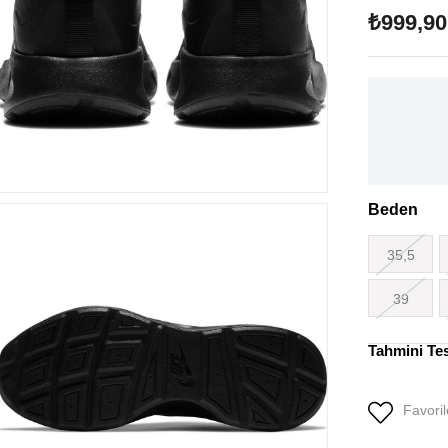
₺999,90
Beden
35,5
39
Tahmini Te
Favoril