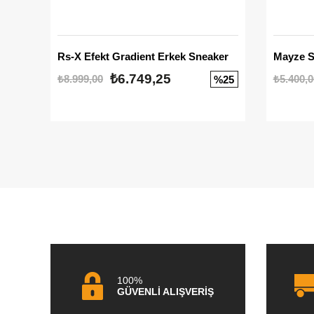
Rs-X Efekt Gradient Erkek Sneaker
₺6.749,25
₺8.999,00
₺5.400,0
%25
100%
GÜVENLİ ALIŞVERİŞ