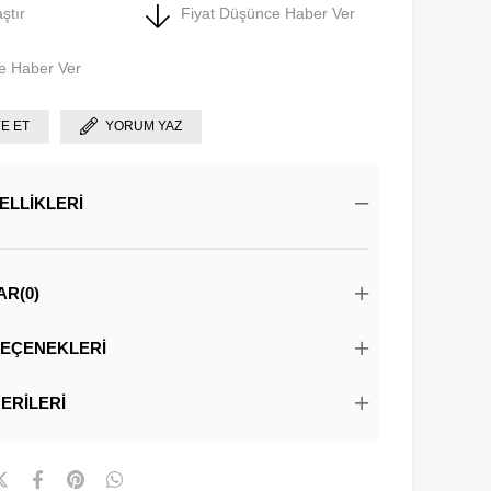
ştır
Fiyat Düşünce Haber Ver
e Haber Ver
YE ET
YORUM YAZ
ELLIKLERI
AR
(0)
EÇENEKLERI
ERILERI