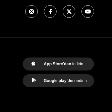
App Store’dan
indirin
Google play’den
indirin