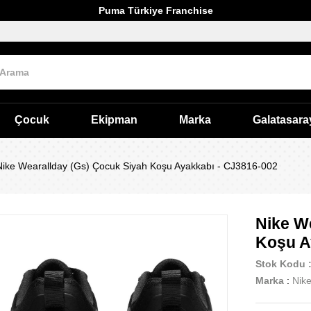
Puma Türkiye Franchise
Çocuk
Ekipman
Marka
Galatasara
Nike Wearallday (Gs) Çocuk Siyah Koşu Ayakkabı - CJ3816-002
Nike W
Koşu A
Stok Kodu
Marka
:
Nik