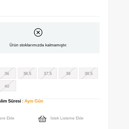
Ürün stoklarımızda kalmamıştır.
36
36,5
37,5
38
38,5
40
slim Süresi
:
Aynı Gün
ere Ekle
İstek Listeme Ekle