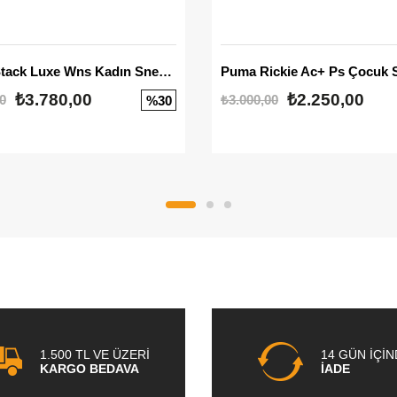
Mayze Stack Luxe Wns Kadın Sneaker
Puma Rickie Ac+ Ps Çocuk 
₺3.780,00
₺2.250,00
0
₺3.000,00
%30
1.500 TL VE ÜZERİ
14 GÜN İÇİ
KARGO BEDAVA
İADE