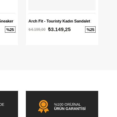
Sneaker
Arch Fit - Touristy Kadın Sandalet
Big
₺3.149,25
₺4.199,00
₺3.1
%25
%25
NDE
%100 ORİJİNAL
ÜRÜN GARANTİSİ