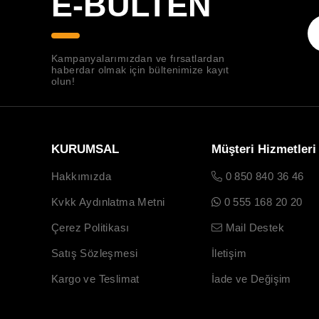
E-BÜLTEN
Kampanyalarımızdan ve fırsatlardan
haberdar olmak için bültenimize kayıt
olun!
KURUMSAL
Müşteri Hizmetleri
Hakkımızda
0 850 840 36 46
Kvkk Aydınlatma Metni
0 555 168 20 20
Çerez Politikası
Mail Destek
Satış Sözleşmesi
İletişim
Kargo ve Teslimat
İade ve Değişim