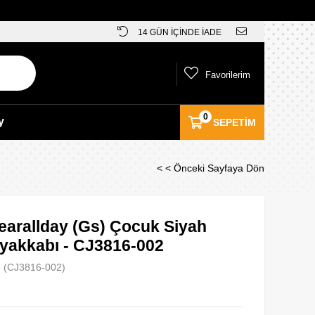
14 GÜN İÇİNDE İADE
Favorilerim
0
y
SEPETIM
< < Önceki Sayfaya Dön
earallday (Gs) Çocuk Siyah
yakkabı - CJ3816-002
(CJ3816-002)
e