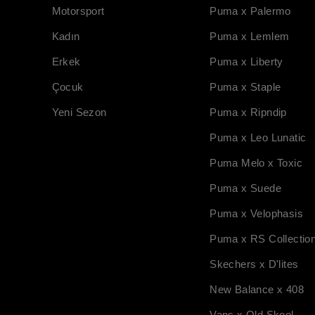
Motorsport
Puma x Palermo
Kadın
Puma x Lemlem
Erkek
Puma x Liberty
Çocuk
Puma x Staple
Yeni Sezon
Puma x Ripndip
Puma x Leo Lunatic
Puma Melo x Toxic
Puma x Suede
Puma x Velophasis
Puma x RS Collectio
Skechers x D'lites
New Balance x 408
Vans x Old Skool