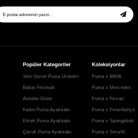
Popüler Kategoriler
Koleksiyonlar
Yeni Sezon Puma Ürünleri
Puma x BMW
Bahar Festivali
Puma x Mercedes
Anneler Günü
Puma x Ferrari
Kadın Puma Ayakkabı
Puma x Fenerbahçe
Erkek Puma Ayakkabı
Puma x Spongebob
Çocuk Puma Ayakkabı
Puma x Smurfs