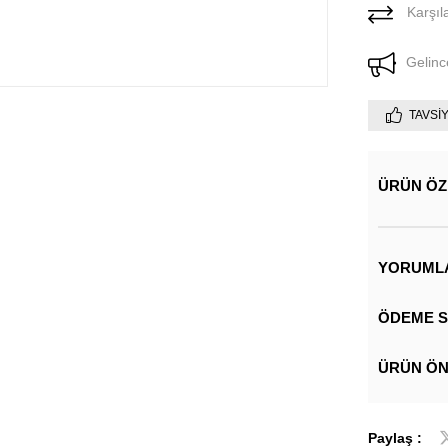
Karşıla
Gelinc
TAVSI
ÜRÜN ÖZ
YORUML
ÖDEME S
ÜRÜN ÖN
Paylaş :