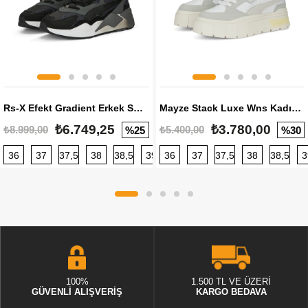
Rs-X Efekt Gradient Erkek Sneaker
Mayze Stack Luxe Wns Kadın Sneaker
₺6.749,25
₺3.780,00
₺8.999,00
₺5.400,00
%25
%30
36
37
37,5
38
38,5
39
36
40
37
40,5
37,5
41
38
42
38,5
42,5
3
100%
1.500 TL VE ÜZERİ
GÜVENLİ ALIŞVERİŞ
KARGO BEDAVA