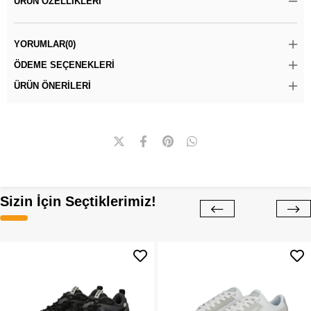
ÜRÜN ÖZELLIKLERI
YORUMLAR
(0)
ÖDEME SEÇENEKLERI
ÜRÜN ÖNERILERI
Sizin İçin Seçtiklerimiz!