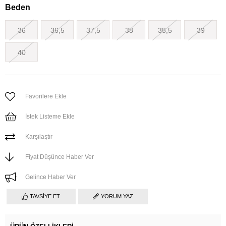
Beden
36
36,5
37,5
38
38,5
39
40
Favorilere Ekle
İstek Listeme Ekle
Karşılaştır
Fiyat Düşünce Haber Ver
Gelince Haber Ver
TAVSIYE ET
YORUM YAZ