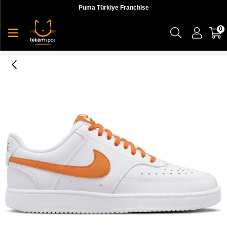
Puma Türkiye Franchise
0
Nike Wmns Court Vision Low Kadın Beyaz Günlük Spor Ayakkabı - CD5434-114