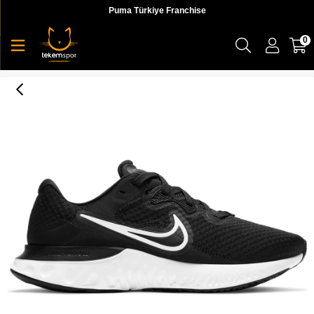
Puma Türkiye Franchise
0
Nike Wmns Renew Run 2 Kadın Siyah Koşu Ayakkabı - CU3505-005