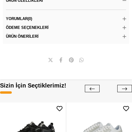
ÜRÜN ÖZELLIKLERI
YORUMLAR
(0)
ÖDEME SEÇENEKLERI
ÜRÜN ÖNERILERI
Sizin İçin Seçtiklerimiz!