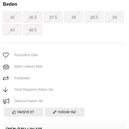
Beden
36
36,5
37,5
38
38,5
39
40
40,5
Favorilere Ekle
İstek Listeme Ekle
Karşılaştır
Fiyat Düşünce Haber Ver
Gelince Haber Ver
TAVSIYE ET
YORUM YAZ