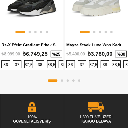
Rs-X Efekt Gradient Erkek Sneaker
Mayze Stack Luxe Wns Kadın Sneaker
₺6.749,25
₺3.780,00
₺8.999,00
₺5.400,00
%25
%30
36
37
37,5
38
38,5
39
36
40
37
40,5
37,5
41
38
42
38,5
42,5
3
100%
1.500 TL VE ÜZERİ
GÜVENLİ ALIŞVERİŞ
KARGO BEDAVA