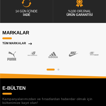
14 GÜN İÇİNDE
%100 ORİJİNAL
İADE
ÜRÜN GARANTİSİ
MARKALAR
TÜM MARKALAR
E-BÜLTEN
Kampanyalarımızdan ve fırsatlardan haberdar olmak için
bültenimize kayıt olun!