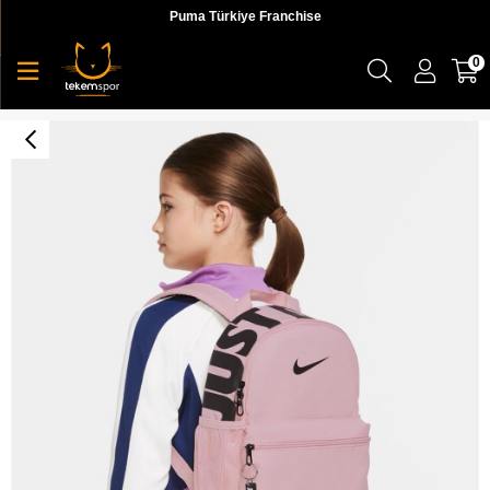
Puma Türkiye Franchise
0
Nike Y Nk Brsla Jdı Mını Bkpk Çocuk Pembe Sırt Çantası - BA5559-630