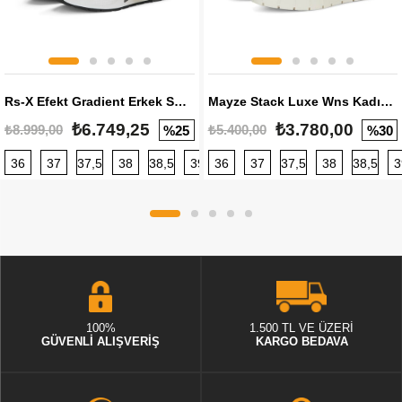
Rs-X Efekt Gradient Erkek Sneaker
Mayze Stack Luxe Wns Kadın Sneaker
₺6.749,25
₺3.780,00
₺8.999,00
₺5.400,00
%25
%30
36
37
37,5
38
38,5
39
36
40
37
40,5
37,5
41
38
42
38,5
42,5
3
100%
1.500 TL VE ÜZERİ
GÜVENLİ ALIŞVERİŞ
KARGO BEDAVA