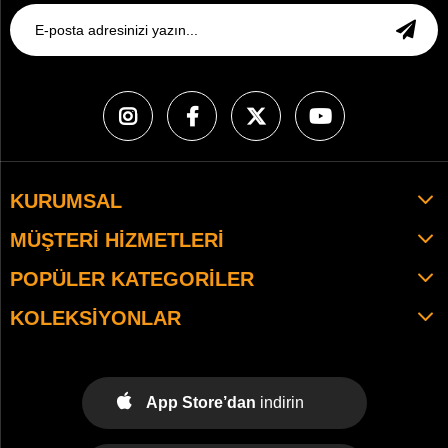
KURUMSAL
MÜŞTERI HIZMETLERI
POPÜLER KATEGORILER
KOLEKSIYONLAR
App Store’dan
indirin