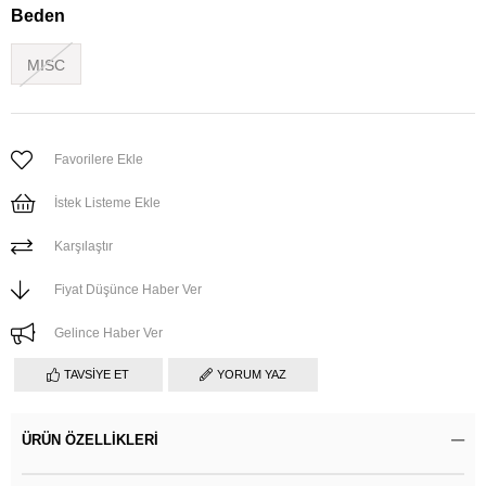
Beden
MISC
Favorilere Ekle
İstek Listeme Ekle
Karşılaştır
Fiyat Düşünce Haber Ver
Gelince Haber Ver
TAVSIYE ET
YORUM YAZ
ÜRÜN ÖZELLIKLERI