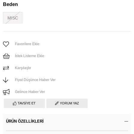
Beden
MISC
Favorilere Ekle
İstek Listeme Ekle
Karşılaştır
Fiyat Düşünce Haber Ver
Gelince Haber Ver
TAVSIYE ET
YORUM YAZ
ÜRÜN ÖZELLIKLERI