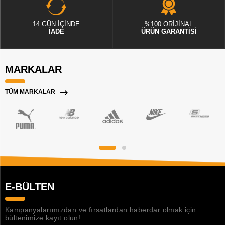
14 GÜN İÇİNDE
%100 ORİJİNAL
İADE
ÜRÜN GARANTİSİ
MARKALAR
TÜM MARKALAR
E-BÜLTEN
Kampanyalarımızdan ve fırsatlardan haberdar olmak için
bültenimize kayıt olun!