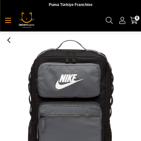
Puma Türkiye Franchise
0
Nike Y Nk Future Pro Bkpk Çocuk Siyah Sırt Çantası - BA6170-010