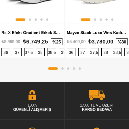
Rs-X Efekt Gradient Erkek Sneaker
Mayze Stack Luxe Wns Kadın Sneaker
₺6.749,25
₺3.780,00
₺8.999,00
₺5.400,00
%25
%30
36
37
37,5
38
38,5
39
36
40
37
40,5
37,5
41
38
42
38,5
42,5
3
100%
1.500 TL VE ÜZERİ
GÜVENLİ ALIŞVERİŞ
KARGO BEDAVA