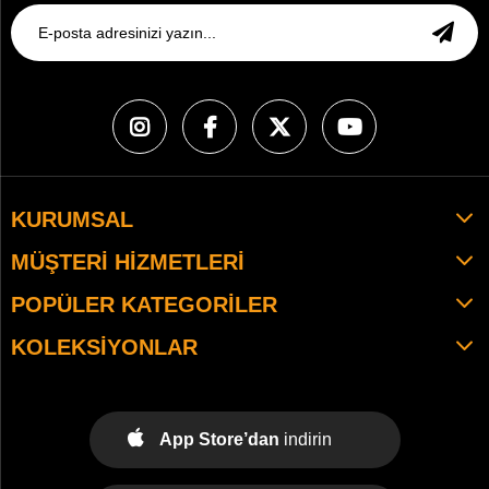
KURUMSAL
MÜŞTERI HIZMETLERI
POPÜLER KATEGORILER
KOLEKSIYONLAR
App Store’dan
indirin