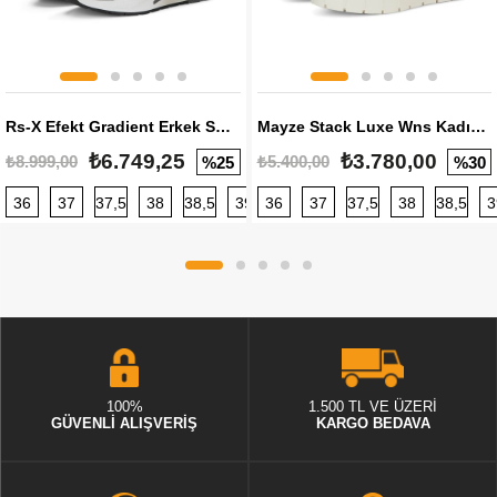
Rs-X Efekt Gradient Erkek Sneaker
Mayze Stack Luxe Wns Kadın Sneaker
₺6.749,25
₺3.780,00
₺8.999,00
₺5.400,00
%25
%30
36
37
37,5
38
38,5
39
36
40
37
40,5
37,5
41
38
42
38,5
42,5
3
100%
1.500 TL VE ÜZERİ
GÜVENLİ ALIŞVERİŞ
KARGO BEDAVA