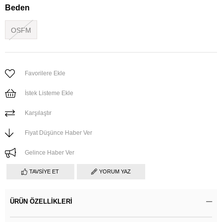
Beden
OSFM
Favorilere Ekle
İstek Listeme Ekle
Karşılaştır
Fiyat Düşünce Haber Ver
Gelince Haber Ver
TAVSIYE ET
YORUM YAZ
ÜRÜN ÖZELLIKLERI