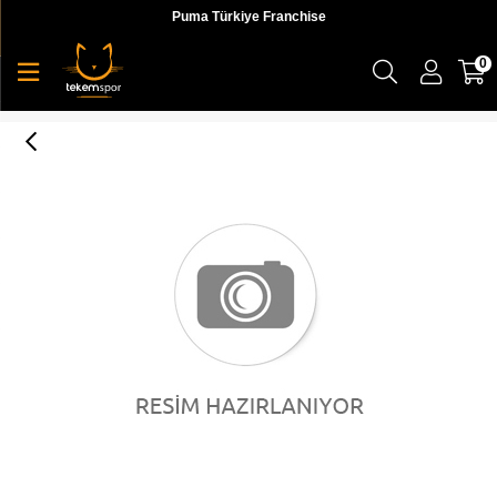
Puma Türkiye Franchise
0
NK BRSLA GMSK - 9.0 (23L) Sırt Çantası - BA5953-410