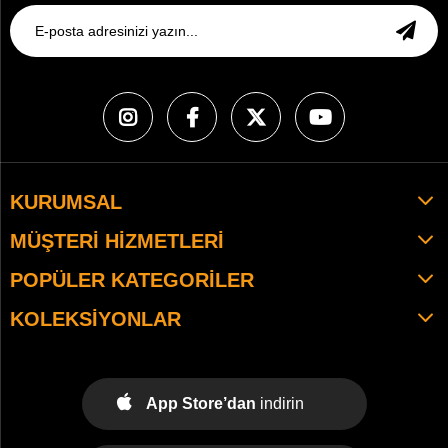
KURUMSAL
MÜŞTERI HIZMETLERI
POPÜLER KATEGORILER
KOLEKSIYONLAR
App Store’dan
indirin