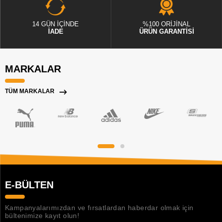
14 GÜN İÇİNDE
%100 ORİJİNAL
İADE
ÜRÜN GARANTİSİ
MARKALAR
TÜM MARKALAR
E-BÜLTEN
Kampanyalarımızdan ve fırsatlardan haberdar olmak için
bültenimize kayıt olun!