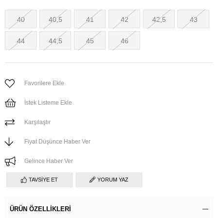
40
40,5
41
42
42,5
43
44
44,5
45
46
Favorilere Ekle
İstek Listeme Ekle
Karşılaştır
Fiyat Düşünce Haber Ver
Gelince Haber Ver
TAVSIYE ET
YORUM YAZ
ÜRÜN ÖZELLIKLERI