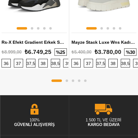
Rs-X Efekt Gradient Erkek Sneaker
Mayze Stack Luxe Wns Kadın Sneaker
₺6.749,25
₺3.780,00
₺8.999,00
₺5.400,00
%25
%30
36
37
37,5
38
38,5
39
36
40
37
40,5
37,5
41
38
42
38,5
42,5
3
100%
1.500 TL VE ÜZERİ
GÜVENLİ ALIŞVERİŞ
KARGO BEDAVA