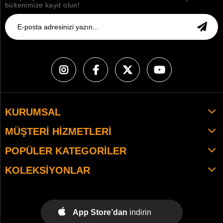
bültenimize kayıt olun!
KURUMSAL
MÜŞTERI HIZMETLERI
POPÜLER KATEGORILER
KOLEKSIYONLAR
App Store’dan
indirin