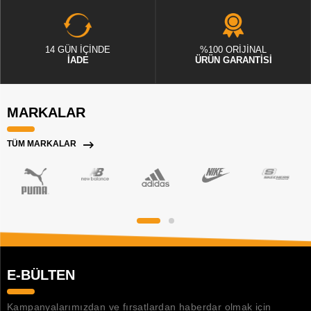
14 GÜN İÇİNDE
%100 ORİJİNAL
İADE
ÜRÜN GARANTİSİ
MARKALAR
TÜM MARKALAR
E-BÜLTEN
Kampanyalarımızdan ve fırsatlardan haberdar olmak için