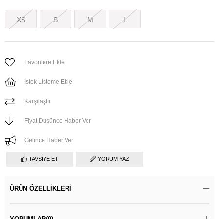
XS
S
M
L
Favorilere Ekle
İstek Listeme Ekle
Karşılaştır
Fiyat Düşünce Haber Ver
Gelince Haber Ver
TAVSIYE ET
YORUM YAZ
ÜRÜN ÖZELLIKLERI
YORUMLAR
(0)