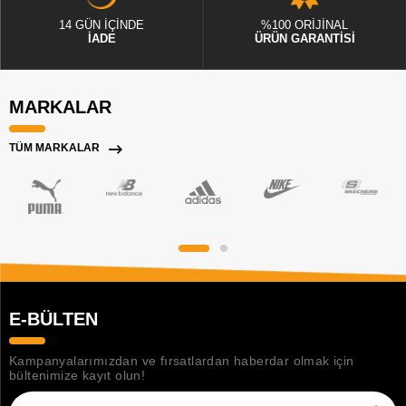
14 GÜN İÇİNDE
%100 ORİJİNAL
İADE
ÜRÜN GARANTİSİ
MARKALAR
TÜM MARKALAR
E-BÜLTEN
Kampanyalarımızdan ve fırsatlardan haberdar olmak için
bültenimize kayıt olun!