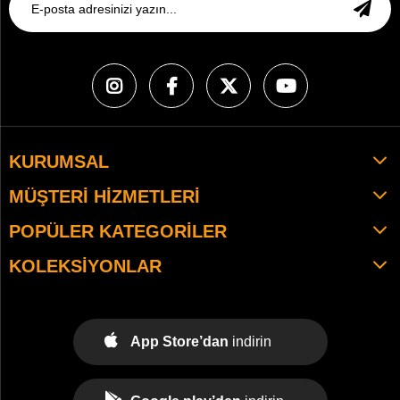
KURUMSAL
MÜŞTERI HIZMETLERI
POPÜLER KATEGORILER
KOLEKSIYONLAR
App Store’dan
indirin