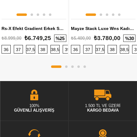
Rs-X Efekt Gradient Erkek Sneaker
Mayze Stack Luxe Wns Kadın Sneaker
₺6.749,25
₺3.780,00
₺8.999,00
₺5.400,00
%25
%30
36
37
37,5
38
38,5
39
36
40
37
40,5
37,5
41
38
42
38,5
42,5
3
100%
1.500 TL VE ÜZERİ
GÜVENLİ ALIŞVERİŞ
KARGO BEDAVA