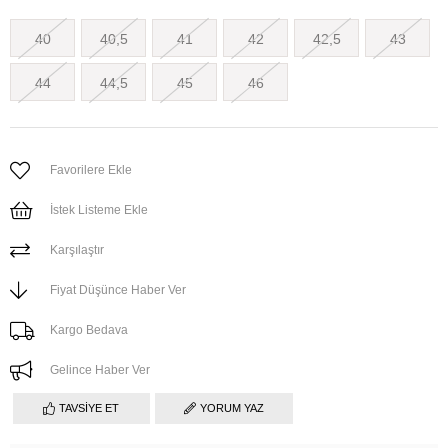
40
40,5
41
42
42,5
43
44
44,5
45
46
Favorilere Ekle
İstek Listeme Ekle
Karşılaştır
Fiyat Düşünce Haber Ver
Kargo Bedava
Gelince Haber Ver
TAVSIYE ET
YORUM YAZ