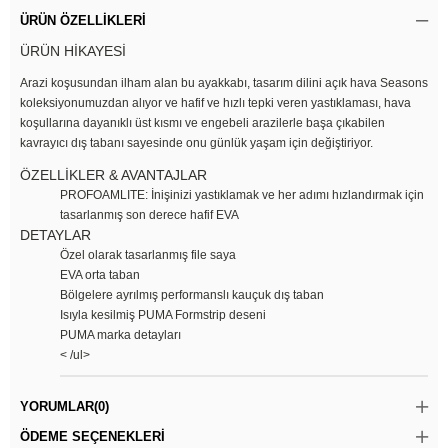
ÜRÜN ÖZELLIKLERI
ÜRÜN HİKAYESİ
Arazi koşusundan ilham alan bu ayakkabı, tasarım dilini açık hava Seasons
koleksiyonumuzdan alıyor ve hafif ve hızlı tepki veren yastıklaması, hava
koşullarına dayanıklı üst kısmı ve engebeli arazilerle başa çıkabilen
kavrayıcı dış tabanı sayesinde onu günlük yaşam için değiştiriyor.
ÖZELLİKLER & AVANTAJLAR
PROFOAMLITE: İnişinizi yastıklamak ve her adımı hızlandırmak için
tasarlanmış son derece hafif EVA
DETAYLAR
Özel olarak tasarlanmış file saya
EVA orta taban
Bölgelere ayrılmış performanslı kauçuk dış taban
Isıyla kesilmiş PUMA Formstrip deseni
PUMA marka detayları
< /ul>
YORUMLAR
(0)
ÖDEME SEÇENEKLERI