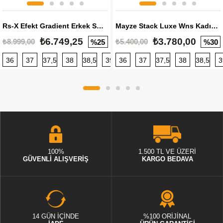
Rs-X Efekt Gradient Erkek Sneaker
Mayze Stack Luxe Wns Kadın Sneaker
₺6.749,25
₺3.780,00
₺8.999,00
₺5.400,00
%25
%30
36
37
37,5
38
38,5
39
36
40
37
40,5
37,5
41
38
42
38,5
42,5
3
100%
1.500 TL VE ÜZERİ
GÜVENLİ ALIŞVERİŞ
KARGO BEDAVA
14 GÜN İÇİNDE
%100 ORİJİNAL