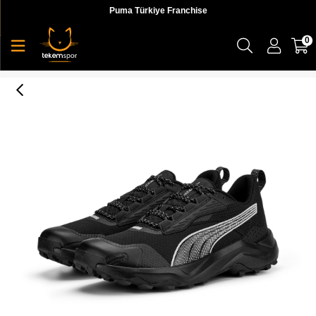
Puma Türkiye Franchise
0
Puma Obstruct Profoam Erkek Koşu Ayakkabı