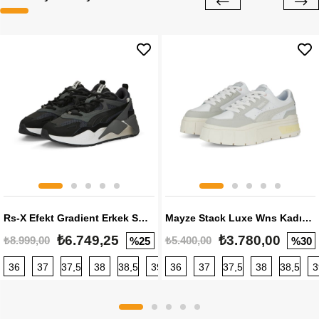
Rs-X Efekt Gradient Erkek Sneaker
Mayze Stack Luxe Wns Kadın Sneaker
₺6.749,25
₺3.780,00
₺8.999,00
₺5.400,00
%25
%30
36
37
37,5
38
38,5
39
36
40
37
40,5
37,5
41
38
42
38,5
42,5
3