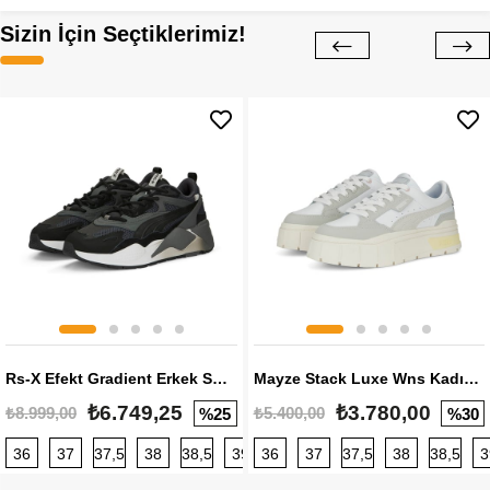
Sizin İçin Seçtiklerimiz!
Rs-X Efekt Gradient Erkek Sneaker
Mayze Stack Luxe Wns Kadın Sneaker
₺6.749,25
₺3.780,00
₺8.999,00
₺5.400,00
%25
%30
36
37
37,5
38
38,5
39
36
40
37
40,5
37,5
41
38
42
38,5
42,5
3