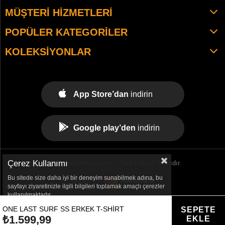
MÜŞTERI HIZMETLERI
POPÜLER KATEGORILER
KOLEKSIYONLAR
App Store’dan
indirin
Google play’den
indirin
Çerez Kullanımı
© 2021 tekemspor.com. - Tüm Hakları Saklıdır.
Bu sitede size daha iyi bir deneyim sunabilmek adına, bu
sayfayı ziyaretinizle ilgili bilgileri toplamak amaçlı çerezler
kullanılmaktadır.
ONE LAST SURF SS ERKEK T-SHIRT
₺1.599,99