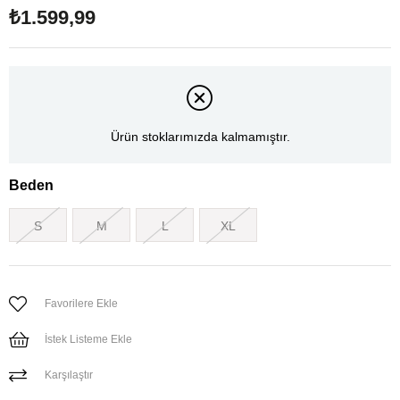
₺1.599,99
Ürün stoklarımızda kalmamıştır.
Beden
S
M
L
XL
Favorilere Ekle
İstek Listeme Ekle
Karşılaştır