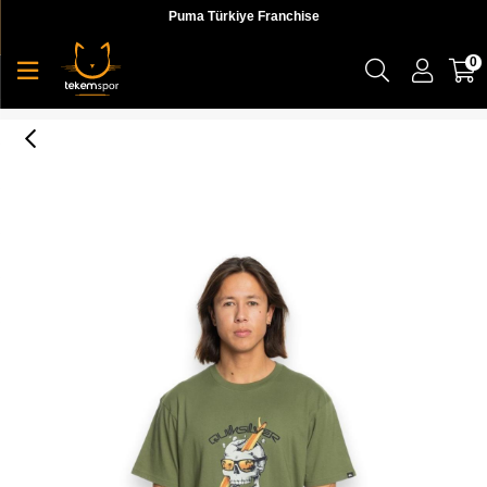
Puma Türkiye Franchise
0
One Last Surf Ss Erkek T-shirt