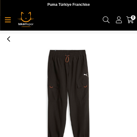
Puma Türkiye Franchise
0
Open Road Woven Cargo Pants Erkek Eşofman Altı