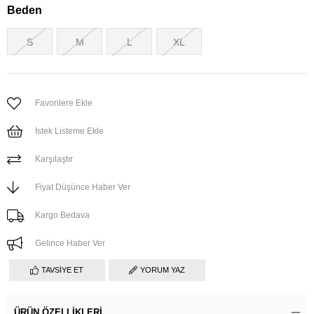
Beden
S
M
L
XL
Favorilere Ekle
İstek Listeme Ekle
Karşılaştır
Fiyat Düşünce Haber Ver
Kargo Bedava
Gelince Haber Ver
TAVSIYE ET
YORUM YAZ
ÜRÜN ÖZELLIKLERI