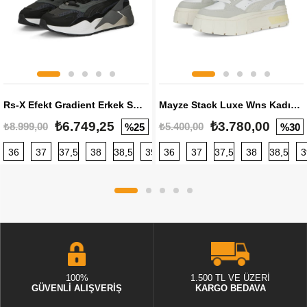
Rs-X Efekt Gradient Erkek Sneaker
Mayze Stack Luxe Wns Kadın Sneaker
₺6.749,25
₺3.780,00
₺8.999,00
₺5.400,00
%25
%30
36
37
37,5
38
38,5
39
36
40
37
40,5
37,5
41
38
42
38,5
42,5
3
100%
1.500 TL VE ÜZERİ
GÜVENLİ ALIŞVERİŞ
KARGO BEDAVA