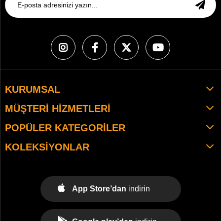
KURUMSAL
MÜŞTERI HIZMETLERI
POPÜLER KATEGORILER
KOLEKSIYONLAR
App Store’dan
indirin