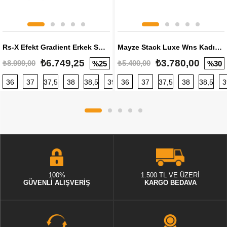
Rs-X Efekt Gradient Erkek Sneaker
Mayze Stack Luxe Wns Kadın Sneaker
₺6.749,25
₺3.780,00
₺8.999,00
₺5.400,00
%25
%30
36
37
37,5
38
38,5
39
36
40
37
40,5
37,5
41
38
42
38,5
42,5
3
100%
1.500 TL VE ÜZERİ
GÜVENLİ ALIŞVERİŞ
KARGO BEDAVA