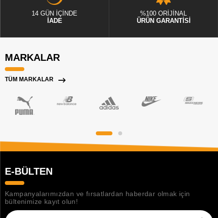
14 GÜN İÇİNDE
%100 ORİJİNAL
İADE
ÜRÜN GARANTİSİ
MARKALAR
TÜM MARKALAR
E-BÜLTEN
Kampanyalarımızdan ve fırsatlardan haberdar olmak için
bültenimize kayıt olun!