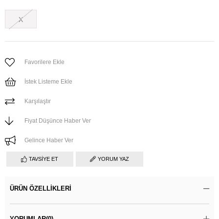
X
Favorilere Ekle
İstek Listeme Ekle
Karşılaştır
Fiyat Düşünce Haber Ver
Gelince Haber Ver
TAVSIYE ET
YORUM YAZ
ÜRÜN ÖZELLIKLERI
YORUMLAR
(0)