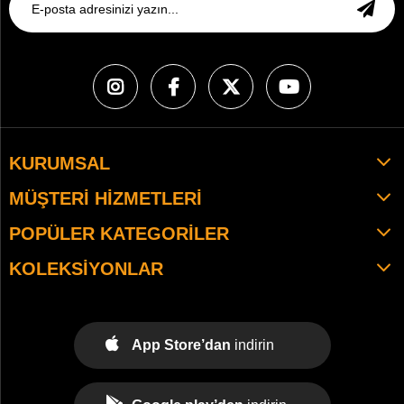
KURUMSAL
MÜŞTERI HIZMETLERI
POPÜLER KATEGORILER
KOLEKSIYONLAR
App Store’dan
indirin