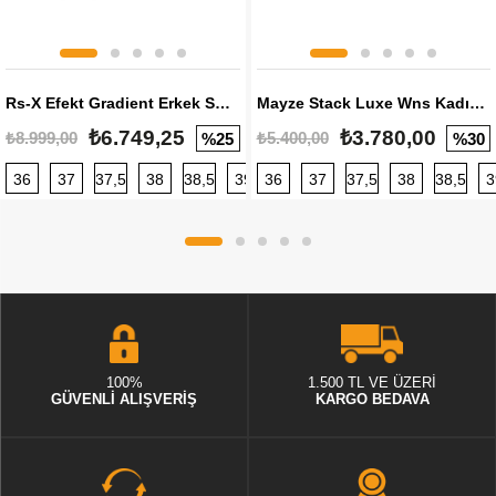
Rs-X Efekt Gradient Erkek Sneaker
Mayze Stack Luxe Wns Kadın Sneaker
₺6.749,25
₺3.780,00
₺8.999,00
₺5.400,00
%25
%30
36
37
37,5
38
38,5
39
36
40
37
40,5
37,5
41
38
42
38,5
42,5
3
100%
1.500 TL VE ÜZERİ
GÜVENLİ ALIŞVERİŞ
KARGO BEDAVA