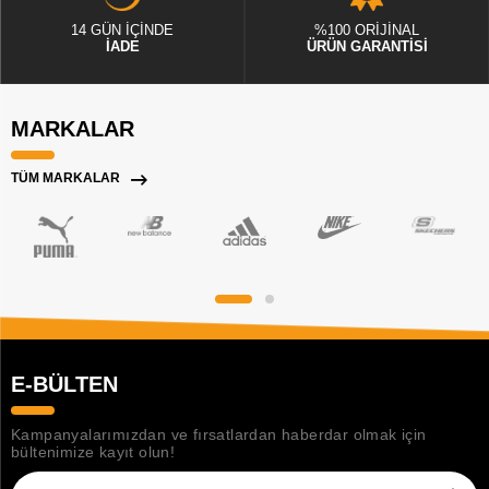
14 GÜN İÇİNDE
%100 ORİJİNAL
İADE
ÜRÜN GARANTİSİ
MARKALAR
TÜM MARKALAR
E-BÜLTEN
Kampanyalarımızdan ve fırsatlardan haberdar olmak için
bültenimize kayıt olun!