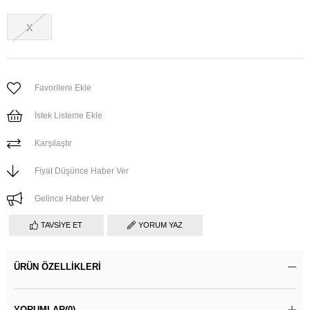
X
Favorilere Ekle
İstek Listeme Ekle
Karşılaştır
Fiyat Düşünce Haber Ver
Gelince Haber Ver
TAVSIYE ET
YORUM YAZ
ÜRÜN ÖZELLIKLERI
YORUMLAR
(0)