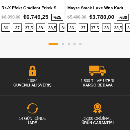
Rs-X Efekt Gradient Erkek Sneaker
Mayze Stack Luxe Wns Kadın Sneaker
₺6.749,25
₺3.780,00
₺8.999,00
₺5.400,00
%25
%30
36
37
37,5
38
38,5
39
36
40
37
40,5
37,5
41
38
42
38,5
42,5
3
100%
1.500 TL VE ÜZERİ
GÜVENLİ ALIŞVERİŞ
KARGO BEDAVA
14 GÜN İÇİNDE
%100 ORİJİNAL
İADE
ÜRÜN GARANTİSİ