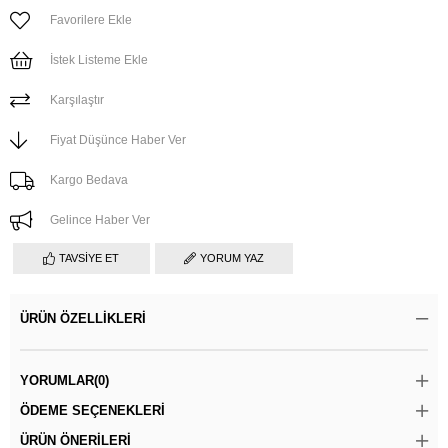
Favorilere Ekle
İstek Listeme Ekle
Karşılaştır
Fiyat Düşünce Haber Ver
Kargo Bedava
Gelince Haber Ver
TAVSIYE ET
YORUM YAZ
ÜRÜN ÖZELLIKLERI
YORUMLAR
(0)
ÖDEME SEÇENEKLERI
ÜRÜN ÖNERILERI