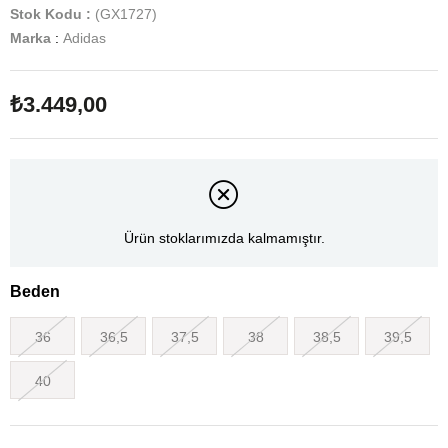
Stok Kodu
(GX1727)
Marka
:
Adidas
₺3.449,00
Ürün stoklarımızda kalmamıştır.
Beden
36
36,5
37,5
38
38,5
39,5
40