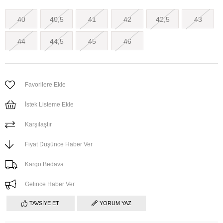
40
40,5
41
42
42,5
43
44
44,5
45
46
Favorilere Ekle
İstek Listeme Ekle
Karşılaştır
Fiyat Düşünce Haber Ver
Kargo Bedava
Gelince Haber Ver
TAVSIYE ET
YORUM YAZ