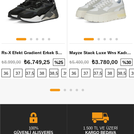
Rs-X Efekt Gradient Erkek Sneaker
Mayze Stack Luxe Wns Kadın Sneaker
₺6.749,25
₺3.780,00
₺8.999,00
₺5.400,00
%25
%30
36
37
37,5
38
38,5
39
36
40
37
40,5
37,5
41
38
42
38,5
42,5
3
100%
1.500 TL VE ÜZERİ
GÜVENLİ ALIŞVERİŞ
KARGO BEDAVA