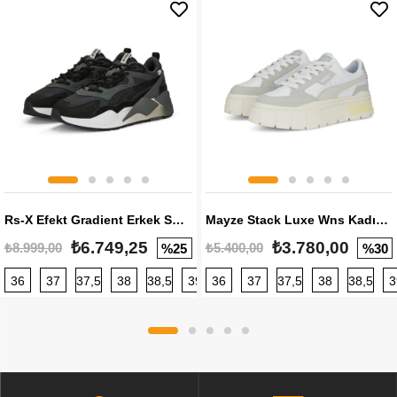
Rs-X Efekt Gradient Erkek Sneaker
Mayze Stack Luxe Wns Kadın Sneaker
₺6.749,25
₺3.780,00
₺8.999,00
₺5.400,00
%25
%30
36
37
37,5
38
38,5
39
36
40
37
40,5
37,5
41
38
42
38,5
42,5
3