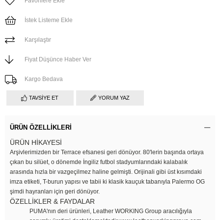
Favorilere Ekle
İstek Listeme Ekle
Karşılaştır
Fiyat Düşünce Haber Ver
Kargo Bedava
TAVSIYE ET
YORUM YAZ
ÜRÜN ÖZELLIKLERI
ÜRÜN HİKAYESİ
Arşivlerimizden bir Terrace efsanesi geri dönüyor. 80'lerin başında ortaya
çıkan bu silüet, o dönemde İngiliz futbol stadyumlarındaki kalabalık
arasında hızla bir vazgeçilmez haline gelmişti. Orijinali gibi üst kısımdaki
imza etiketi, T-burun yapısı ve tabii ki klasik kauçuk tabanıyla Palermo OG
şimdi hayranları için geri dönüyor.
ÖZELLİKLER & FAYDALAR
PUMA'nın deri ürünleri, Leather WORKING Group aracılığıyla