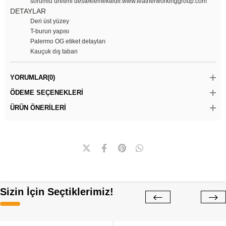
sorumlu üretimi desteklemektedir.www.leatherworkinggroup.com
DETAYLAR
Deri üst yüzey
T-burun yapısı
Palermo OG etiket detayları
Kauçuk dış taban
YORUMLAR
(0)
ÖDEME SEÇENEKLERI
ÜRÜN ÖNERILERI
Sizin İçin Seçtiklerimiz!