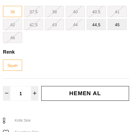
36
37,5
38
40
40,5
41
42
42,5
43
44
44,5
45
46
Renk
Siyah
Kritik Stok