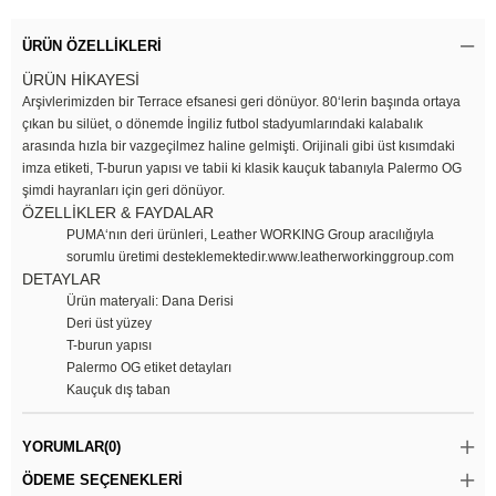
ÜRÜN ÖZELLIKLERI
ÜRÜN HİKAYESİ
Arşivlerimizden bir Terrace efsanesi geri dönüyor. 80‘lerin başında ortaya
çıkan bu silüet, o dönemde İngiliz futbol stadyumlarındaki kalabalık
arasında hızla bir vazgeçilmez haline gelmişti. Orijinali gibi üst kısımdaki
imza etiketi, T-burun yapısı ve tabii ki klasik kauçuk tabanıyla Palermo OG
şimdi hayranları için geri dönüyor.
ÖZELLİKLER & FAYDALAR
PUMA‘nın deri ürünleri, Leather WORKING Group aracılığıyla
sorumlu üretimi desteklemektedir.www.leatherworkinggroup.com
DETAYLAR
Ürün materyali: Dana Derisi
Deri üst yüzey
T-burun yapısı
Palermo OG etiket detayları
Kauçuk dış taban
YORUMLAR
(0)
ÖDEME SEÇENEKLERI