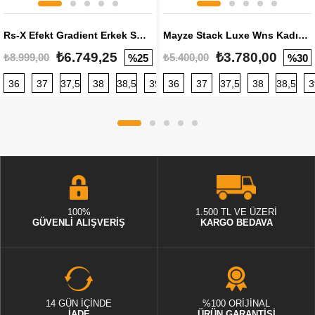
Rs-X Efekt Gradient Erkek Sneaker
Mayze Stack Luxe Wns Kadın Sneaker
₺6.749,25
₺3.780,00
₺8.999,00
₺5.400,00
%25
%30
36
37
37,5
38
38,5
39
36
40
37
40,5
37,5
41
38
42
38,5
42,5
3
100%
1.500 TL VE ÜZERİ
GÜVENLİ ALIŞVERİŞ
KARGO BEDAVA
14 GÜN İÇİNDE
%100 ORİJİNAL
İADE
ÜRÜN GARANTİSİ