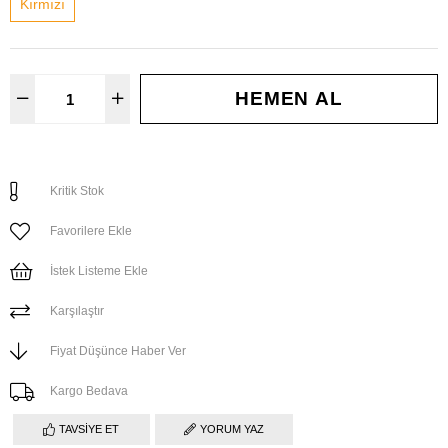
Kırmızı
Kritik Stok
Favorilere Ekle
İstek Listeme Ekle
Karşılaştır
Fiyat Düşünce Haber Ver
Kargo Bedava
TAVSIYE ET
YORUM YAZ