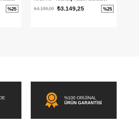
₺3.149,25
₺4.199,00
₺3.1
%25
%25
NDE
%100 ORİJİNAL
ÜRÜN GARANTİSİ