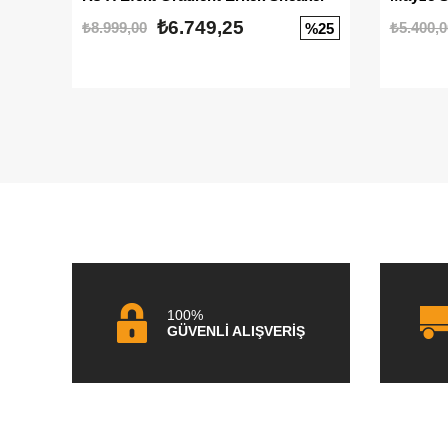
₺6.749,25
₺8.999,00
₺5.400,0
%25
100%
GÜVENLİ ALIŞVERİŞ