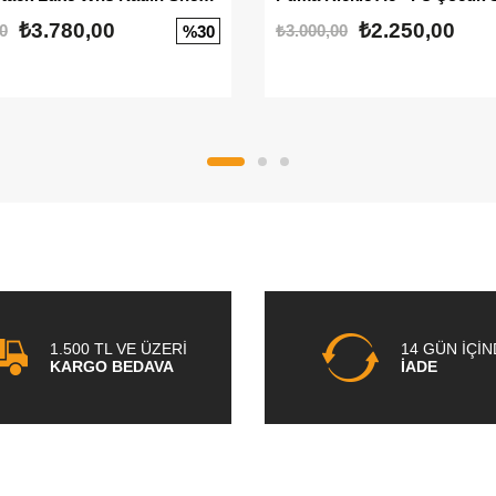
₺3.780,00
₺2.250,00
0
₺3.000,00
%30
1.500 TL VE ÜZERİ
14 GÜN İÇİ
KARGO BEDAVA
İADE