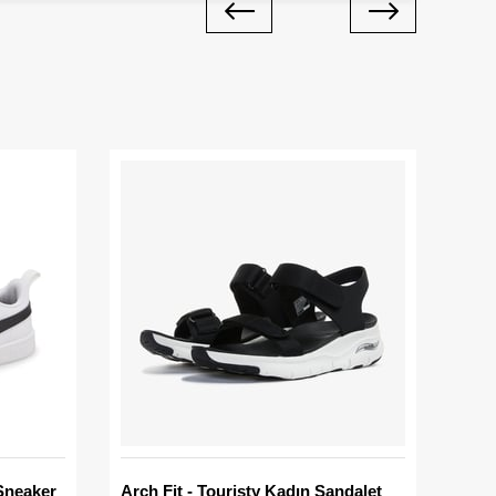
Sneaker
Arch Fit - Touristy Kadın Sandalet
Big