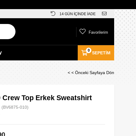
14 GÜN İÇİNDE İADE
Favorilerim
0
y
SEPETIM
< < Önceki Sayfaya Dön
0 Crew Top Erkek Sweatshirt
(BV6875-010)
e
90