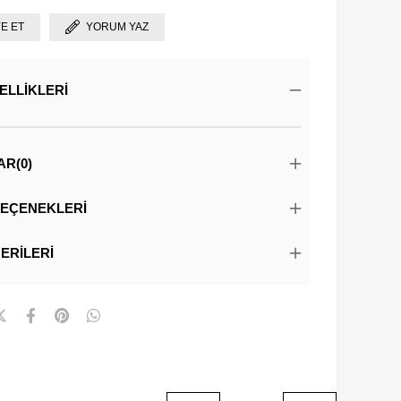
YE ET
YORUM YAZ
ELLIKLERI
AR
(0)
EÇENEKLERI
ERILERI