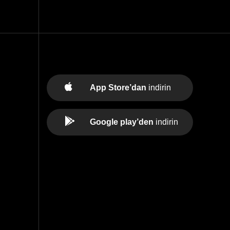
App Store’dan
indirin
Google play’den
indirin