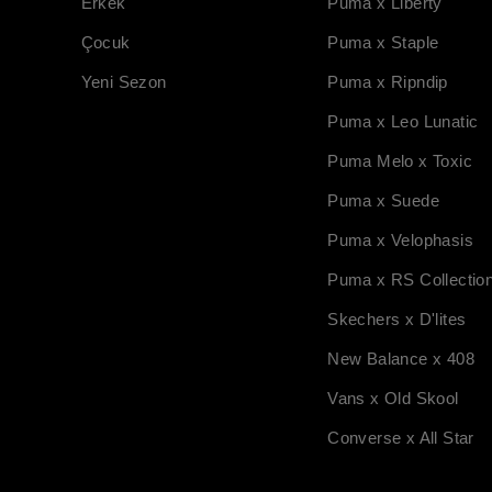
Erkek
Puma x Liberty
Çocuk
Puma x Staple
Yeni Sezon
Puma x Ripndip
Puma x Leo Lunatic
Puma Melo x Toxic
Puma x Suede
Puma x Velophasis
Puma x RS Collectio
Skechers x D'lites
New Balance x 408
Vans x Old Skool
Converse x All Star