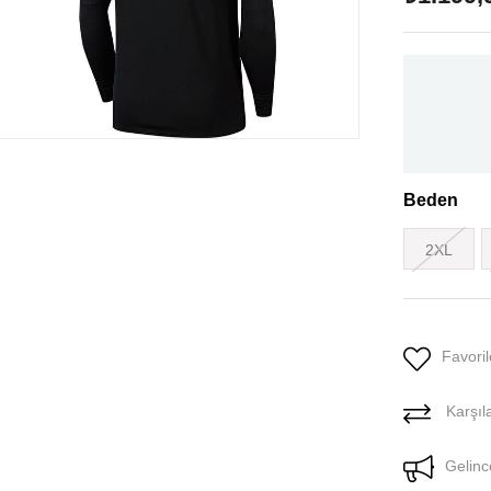
Beden
2XL
Favoril
Karşıla
Gelinc