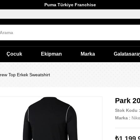
Puma Türkiye Franchise
Çocuk
Ekipman
Marka
Galatasara
rew Top Erkek Sweatshirt
Park 2
Stok Kodu
Marka
:
Nik
₺1.199,