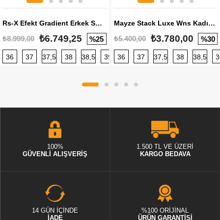
Rs-X Efekt Gradient Erkek Sneaker
Mayze Stack Luxe Wns Kadın Sneaker
₺6.749,25
₺3.780,00
₺8.999,00
₺5.400,00
%25
%30
36
37
37,5
38
38,5
39
36
40
37
40,5
37,5
41
38
42
38,5
42,5
3
100%
1.500 TL VE ÜZERİ
GÜVENLİ ALIŞVERİŞ
KARGO BEDAVA
14 GÜN İÇİNDE
%100 ORİJİNAL
İADE
ÜRÜN GARANTİSİ