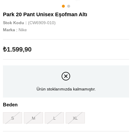
Park 20 Pant Unisex Eşofman Altı
Stok Kodu
(CW6909-010)
Marka
:
Nike
₺1.599,90
Ürün stoklarımızda kalmamıştır.
Beden
S
M
L
XL