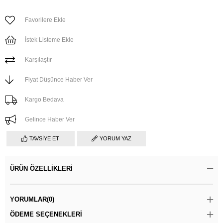
Favorilere Ekle
İstek Listeme Ekle
Karşılaştır
Fiyat Düşünce Haber Ver
Kargo Bedava
Gelince Haber Ver
TAVSIYE ET
YORUM YAZ
ÜRÜN ÖZELLIKLERI
YORUMLAR
(0)
ÖDEME SEÇENEKLERI