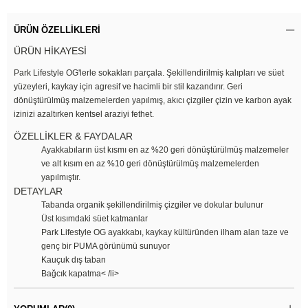
ÜRÜN ÖZELLIKLERI
ÜRÜN HİKAYESİ
Park Lifestyle OG'lerle sokakları parçala. Şekillendirilmiş kalıpları ve süet
yüzeyleri, kaykay için agresif ve hacimli bir stil kazandırır. Geri
dönüştürülmüş malzemelerden yapılmış, akıcı çizgiler çizin ve karbon ayak
izinizi azaltırken kentsel araziyi fethet.
ÖZELLİKLER & FAYDALAR
Ayakkabıların üst kısmı en az %20 geri dönüştürülmüş malzemeler
ve alt kısım en az %10 geri dönüştürülmüş malzemelerden
yapılmıştır.
DETAYLAR
Tabanda organik şekillendirilmiş çizgiler ve dokular bulunur
Üst kısımdaki süet katmanlar
Park Lifestyle OG ayakkabı, kaykay kültüründen ilham alan taze ve
genç bir PUMA görünümü sunuyor
Kauçuk dış taban
Bağcık kapatma< /li>