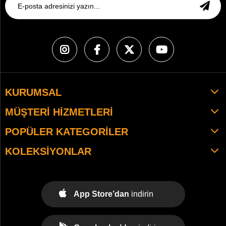
KURUMSAL
MÜŞTERI HIZMETLERI
POPÜLER KATEGORILER
KOLEKSIYONLAR
App Store’dan
indirin