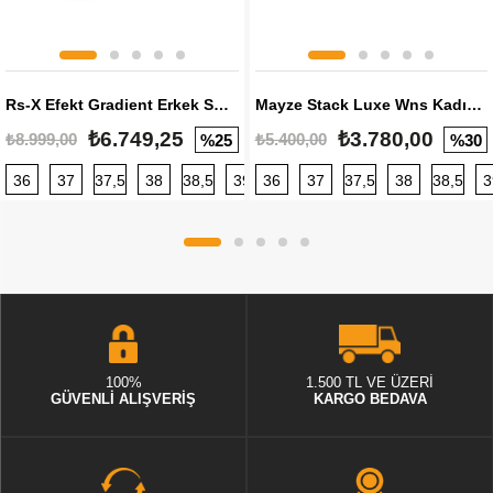
Rs-X Efekt Gradient Erkek Sneaker
Mayze Stack Luxe Wns Kadın Sneaker
₺6.749,25
₺3.780,00
₺8.999,00
₺5.400,00
%25
%30
36
37
37,5
38
38,5
39
36
40
37
40,5
37,5
41
38
42
38,5
42,5
3
100%
1.500 TL VE ÜZERİ
GÜVENLİ ALIŞVERİŞ
KARGO BEDAVA