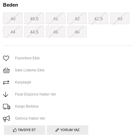
Beden
40
40,5
41
42
42,5
43
44
44,5
45
46
Favorilere Ekle
İstek Listeme Ekle
Karşılaştır
Fiyat Düşünce Haber Ver
Kargo Bedava
Gelince Haber Ver
TAVSIYE ET
YORUM YAZ