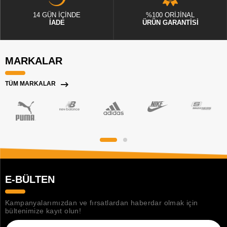
14 GÜN İÇİNDE
%100 ORİJİNAL
İADE
ÜRÜN GARANTİSİ
MARKALAR
TÜM MARKALAR
E-BÜLTEN
Kampanyalarımızdan ve fırsatlardan haberdar olmak için
bültenimize kayıt olun!