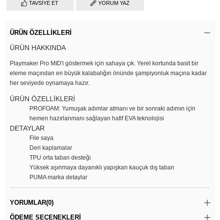
TAVSIYE ET
YORUM YAZ
ÜRÜN ÖZELLIKLERI
ÜRÜN HAKKINDA
Playmaker Pro MID'i göstermek için sahaya çık. Yerel kortunda basit bir
eleme maçından en büyük kalabalığın önünde şampiyonluk maçına kadar
her seviyede oynamaya hazır.
ÜRÜN ÖZELLİKLERİ
PROFOAM: Yumuşak adımlar atmanı ve bir sonraki adımın için
hemen hazırlanmanı sağlayan hafif EVA teknolojisi
DETAYLAR
File saya
Deri kaplamalar
TPU orta taban desteği
Yüksek aşınmaya dayanıklı yapışkan kauçuk dış taban
PUMA marka detaylar
YORUMLAR
(0)
ÖDEME SEÇENEKLERI