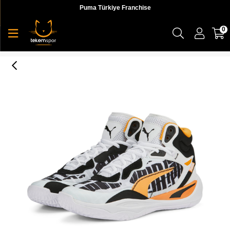
Puma Türkiye Franchise
0
Playmaker Pro Mid Block Party Erkek Basketbol Ayakabbı