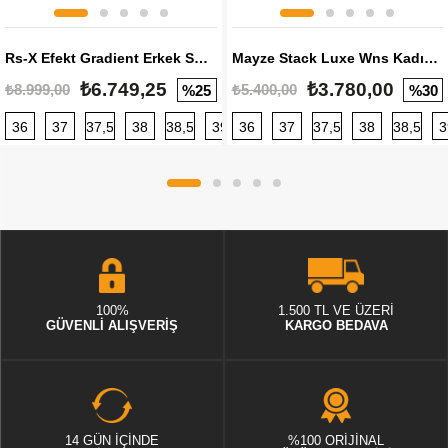
Rs-X Efekt Gradient Erkek Sneaker
Mayze Stack Luxe Wns Kadın Sneaker
₺6.749,25
₺3.780,00
₺8.999,00
₺5.400,00
%25
%30
36
37
37,5
38
38,5
39
36
40
37
40,5
37,5
41
38
42
38,5
42,5
3
100%
1.500 TL VE ÜZERİ
GÜVENLİ ALIŞVERİŞ
KARGO BEDAVA
14 GÜN İÇİNDE
%100 ORİJİNAL