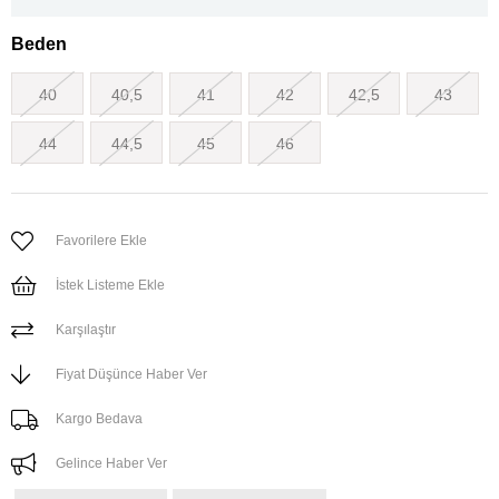
Beden
40
40,5
41
42
42,5
43
44
44,5
45
46
Favorilere Ekle
İstek Listeme Ekle
Karşılaştır
Fiyat Düşünce Haber Ver
Kargo Bedava
Gelince Haber Ver