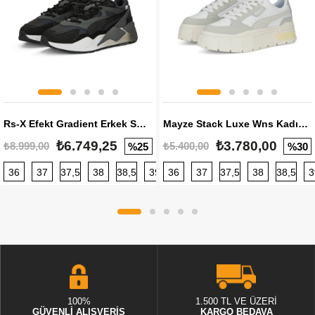
Rs-X Efekt Gradient Erkek Sneaker
Mayze Stack Luxe Wns Kadın Sneaker
₺6.749,25
₺3.780,00
₺8.999,00
₺5.400,00
%25
%30
36
37
37,5
38
38,5
39
36
40
37
40,5
37,5
41
38
42
38,5
42,5
3
100%
1.500 TL VE ÜZERİ
GÜVENLİ ALIŞVERİŞ
KARGO BEDAVA