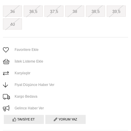
36
36,5
37,5
38
38,5
39,5
40
Favorilere Ekle
İstek Listeme Ekle
Karşılaştır
Fiyat Düşünce Haber Ver
Kargo Bedava
Gelince Haber Ver
TAVSIYE ET
YORUM YAZ