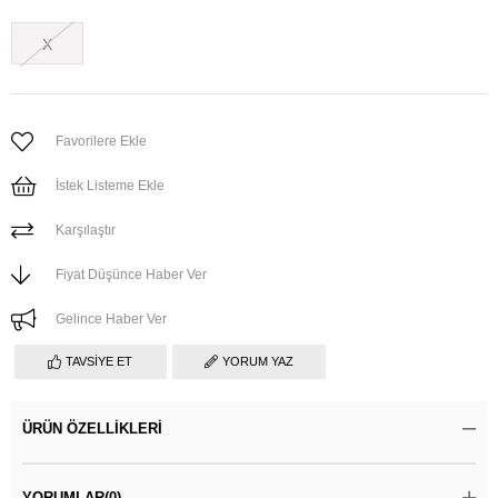
X
Favorilere Ekle
İstek Listeme Ekle
Karşılaştır
Fiyat Düşünce Haber Ver
Gelince Haber Ver
TAVSIYE ET
YORUM YAZ
ÜRÜN ÖZELLIKLERI
YORUMLAR
(0)