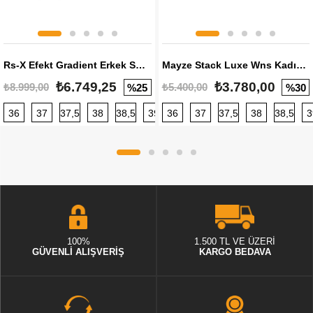
Rs-X Efekt Gradient Erkek Sneaker
Mayze Stack Luxe Wns Kadın Sneaker
₺6.749,25
₺3.780,00
₺8.999,00
₺5.400,00
%25
%30
36
37
37,5
38
38,5
39
36
40
37
40,5
37,5
41
38
42
38,5
42,5
3
100%
1.500 TL VE ÜZERİ
GÜVENLİ ALIŞVERİŞ
KARGO BEDAVA