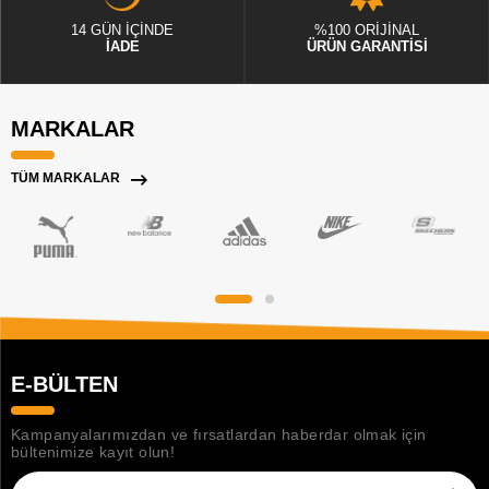
14 GÜN İÇİNDE
%100 ORİJİNAL
İADE
ÜRÜN GARANTİSİ
MARKALAR
TÜM MARKALAR
E-BÜLTEN
Kampanyalarımızdan ve fırsatlardan haberdar olmak için
bültenimize kayıt olun!