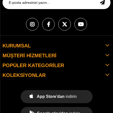
KURUMSAL
MÜŞTERI HIZMETLERI
POPÜLER KATEGORILER
KOLEKSIYONLAR
App Store’dan
indirin