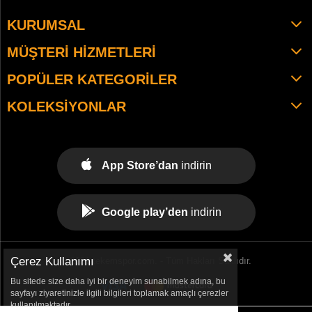
KURUMSAL
MÜŞTERI HIZMETLERI
POPÜLER KATEGORILER
KOLEKSIYONLAR
App Store’dan
indirin
Google play’den
indirin
Çerez Kullanımı
© 2021 tekemspor.com. - Tüm Hakları Saklıdır.
Bu sitede size daha iyi bir deneyim sunabilmek adına, bu
sayfayı ziyaretinizle ilgili bilgileri toplamak amaçlı çerezler
kullanılmaktadır.