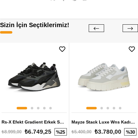
Sizin İçin Seçtiklerimiz!
Rs-X Efekt Gradient Erkek Sneaker
Mayze Stack Luxe Wns Kadın Sneaker
₺6.749,25
₺3.780,00
₺8.999,00
₺5.400,00
%25
%30