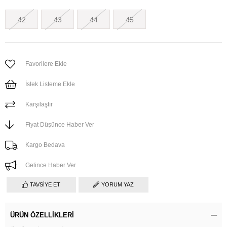
42
43
44
45
Favorilere Ekle
İstek Listeme Ekle
Karşılaştır
Fiyat Düşünce Haber Ver
Kargo Bedava
Gelince Haber Ver
TAVSIYE ET
YORUM YAZ
ÜRÜN ÖZELLIKLERI