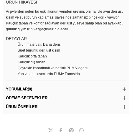
ÜRÜN HİKAYESİ
Arşivlerden gelen bu eski ikonun yeniden üretimi, orijinaliyle aynı deri üst
kısım ve süet burun kaplaması sayesinde zamansız bir çekicilik yayıyor.
Kauçuk taban ve konfor sağlayan deri üst yüzeye sahip olan bu ayakkabı,
günlük giyim için vazgeçilmezin olacak.
DETAYLAR
Ürün materyali: Dana derisi
Süet burunlu deri üst kısım
Kauçuk orta taban
Kauçuk dış taban
Çeyrekte kabartmalı ve baskılı PUMA logosu
Yan ve orta kısımlarda PUMA Formstrip
YORUMLAR
(0)
ÖDEME SEÇENEKLERI
ÜRÜN ÖNERILERI