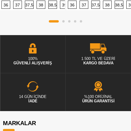
36
37
37,5
38
38,5
39
36
40
37
40,5
37,5
41
38
42
38,5
42,5
3
100%
1.500 TL VE ÜZERİ
GÜVENLİ ALIŞVERİŞ
KARGO BEDAVA
14 GÜN İÇİNDE
%100 ORİJİNAL
İADE
ÜRÜN GARANTİSİ
MARKALAR