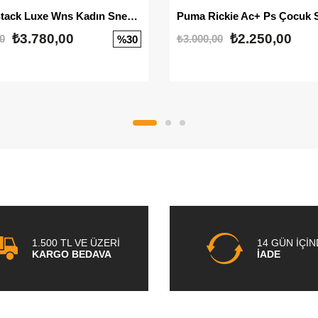
Mayze Stack Luxe Wns Kadın Sneaker
Puma Rickie Ac+ Ps Çocuk 
₺3.780,00
₺2.250,00
0
₺3.000,00
%30
1.500 TL VE ÜZERİ
14 GÜN İÇİ
KARGO BEDAVA
İADE