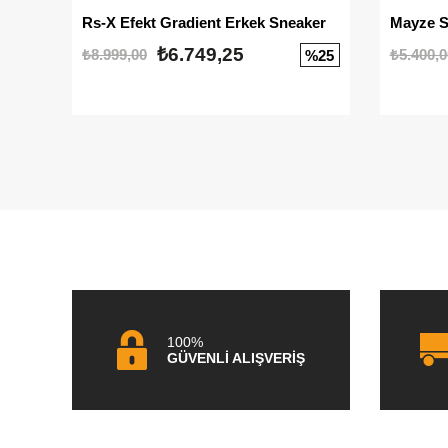
Rs-X Efekt Gradient Erkek Sneaker
₺6.749,25
₺8.999,00
₺5.400,0
%25
100%
GÜVENLİ ALIŞVERİŞ