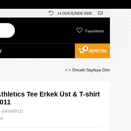
14 GÜN İÇİNDE İADE
Favorilerim
0
y
SEPETIM
< < Önceki Sayfaya Dön
hletıcs Tee Erkek Üst & T-shirt
5011
(58345011)
ma