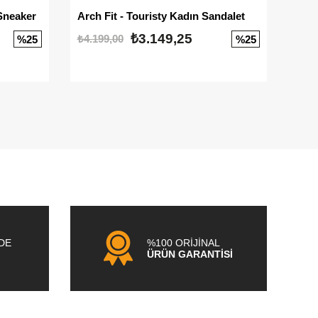
Sneaker
Arch Fit - Touristy Kadın Sandalet
Big
₺3.149,25
₺4.199,00
₺3.1
%25
%25
NDE
%100 ORİJİNAL
ÜRÜN GARANTİSİ