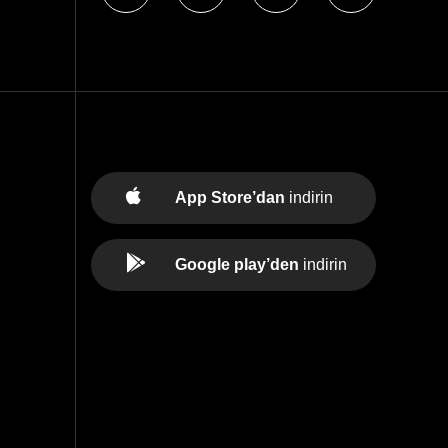
App Store’dan
indirin
Google play’den
indirin