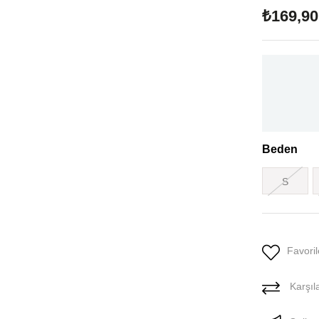
₺169,90
Beden
S
Favoril
Karşıla