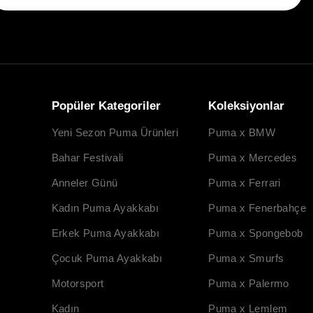
Popüler Kategoriler
Koleksiyonlar
Yeni Sezon Puma Ürünleri
Puma x BMW
Bahar Festivali
Puma x Mercedes
Anneler Günü
Puma x Ferrari
Kadın Puma Ayakkabı
Puma x Fenerbahçe
Erkek Puma Ayakkabı
Puma x Spongebob
Çocuk Puma Ayakkabı
Puma x Smurfs
Motorsport
Puma x Palermo
Kadın
Puma x Lemlem