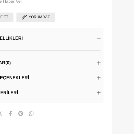
e Haber Ver
YE ET
YORUM YAZ
ELLIKLERI
AR
(0)
EÇENEKLERI
ERILERI