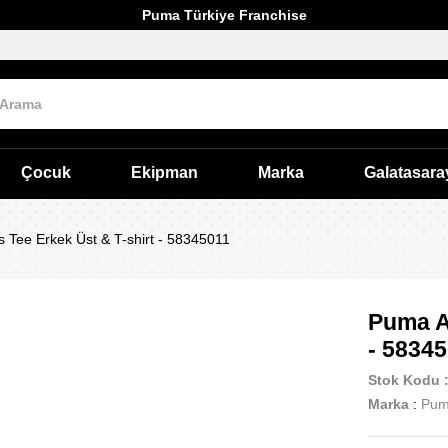
Puma Türkiye Franchise
Çocuk
Ekipman
Marka
Galatasara
s Tee Erkek Üst & T-shirt - 58345011
Puma At
- 5834
Stok Kodu
Marka
:
Pu